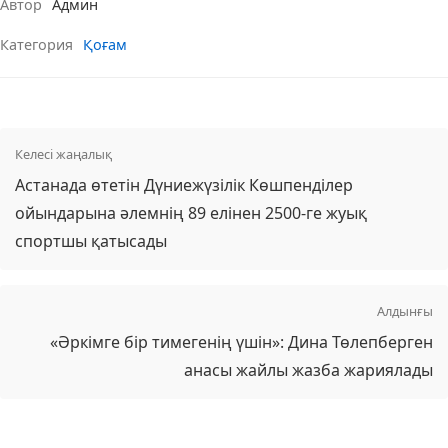
Автор
Админ
Категория
Қоғам
Келесі жаңалық
Астанада өтетін Дүниежүзілік Көшпенділер
ойындарына әлемнің 89 елінен 2500-ге жуық
спортшы қатысады
Алдынғы
«Әркімге бір тимегенің үшін»: Дина Төлепберген
анасы жайлы жазба жариялады