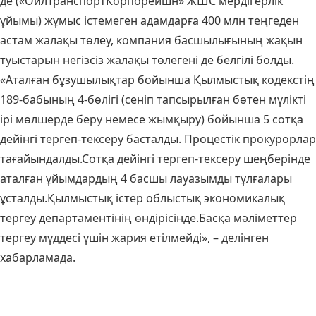
де («ОйлТранспортКорпорейшн» ЖШС мердігерлік
ұйымы) жұмыс істемеген адамдарға 400 млн теңгеден
астам жалақы төлеу, компания басшылығының жақын
туыстарын негізсіз жалақы төлегені де белгілі болды.
«Аталған бұзушылықтар бойынша Қылмыстық кодекстің
189-бабының 4-бөлігі (сеніп тапсырылған бөтен мүлікті
ірі мөлшерде беру немесе жымқыру) бойынша 5 сотқа
дейінгі тергеп-тексеру басталды. Процестік прокурорлар
тағайындалды.Сотқа дейінгі тергеп-тексеру шеңберінде
аталған ұйымдардың 4 басшы лауазымды тұлғалары
ұсталды.Қылмыстық істер облыстық экономикалық
тергеу департаментінің өндірісінде.Басқа мәліметтер
тергеу мүддесі үшін жария етілмейді», – делінген
хабарламада.