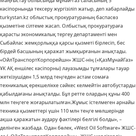
Маңғыстау облысында мұнай-газ саласының 5
кәсіпорнында тексеру жүргізіліп жатыр, деп хабарлайды
turkystan.kz облыстық прокуратураның баспасөз
қызметіне сілтеме жасап. Олбыстық прокуратураға
қарасты экономикалық тергеу департаменті мен
Сыбайлас жемқорлыққа қарсы қызметі бірлесіп, бес
бірдей басшының қаражат жымқырғанын анықтады.
«ОйлТранспортКорпорейшн» ЖШС-нің («ҚазМұнайГаз»
ҰК АҚ еншілес кәсіпорны) лауазымды тұлғалары тауар
жеткізушіден 1,5 млрд теңгеден астам сомаға
техникалық ерекшелікке сәйкес келмейтін автобустарды
қабылдағаны анықталды. Бұл ретте олардың құны 400
млн теңгеге жоғарылатылған.Жұмыс істелмеген арнайы
техника қызметтері үшін 110 млн теңге мөлшерінде
ақша қаражатын аудару фактілері белгілі болды», –
делінген жазбада. Одан бөлек, «West Oil Software» ЖШС-