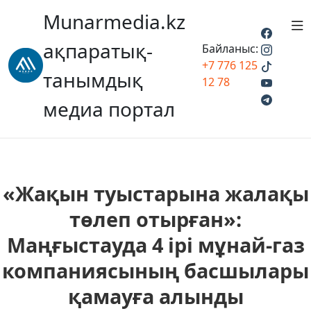
Munarmedia.kz
ақпаратық-
Байланыс:
+7 776 125
танымдық
12 78
медиа портал
«Жақын туыстарына жалақы
төлеп отырған»:
Маңғыстауда 4 ірі мұнай-газ
компаниясының басшылары
қамауға алынды