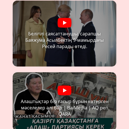
Белігілі саясаттанушы, сарапшы
Баяжума Асылбектің 9-мамырдағы
Ресей парады өтеді.
Алаштықтар бір ғасыр бұрын көтерген
мәселелер әлі бар | BaiMedia | AQ pen
QARA