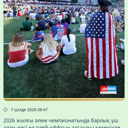
7 шілде 2026 08:47
2026 жылғы әлем чемпионатында барлық үш
алаң иесі ел плей-оффтың алғашқы кезеңінде