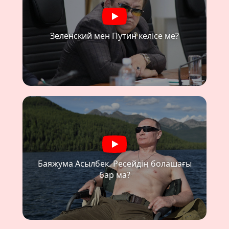
Зеленский мен Путин келісе ме?
Баяжума Асылбек. Ресейдің болашағы
бар ма?