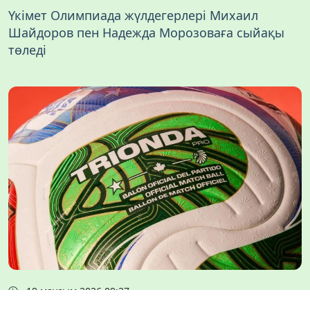
Үкімет Олимпиада жүлдегерлері Михаил
Шайдоров пен Надежда Морозоваға сыйақы
төледі
19 маусым 2026 09:27