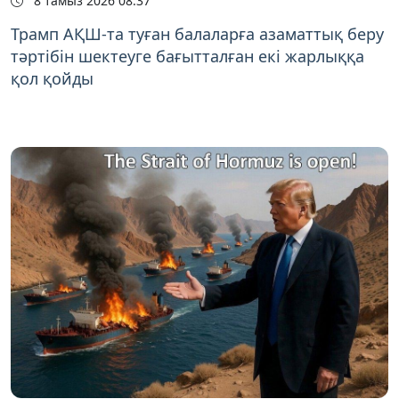
8 тамыз 2026 08:37
Трамп АҚШ-та туған балаларға азаматтық беру
тәртібін шектеуге бағытталған екі жарлыққа
қол қойды