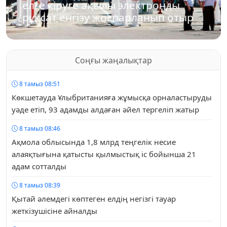
елге кіруге ақылы электронды
рұқсат енгізу жоспарланып отыр
Соңғы жаңалықтар
8 тамыз 08:51
Көкшетауда Ұлыбританияға жұмысқа орналастыруды
уәде етіп, 93 адамды алдаған әйел тергеліп жатыр
8 тамыз 08:46
Ақмола облысында 1,8 млрд теңгелік несие
алаяқтығына қатысты қылмыстық іс бойынша 21
адам сотталды
8 тамыз 08:39
Қытай әлемдегі көптеген елдің негізгі тауар
жеткізушісіне айналды