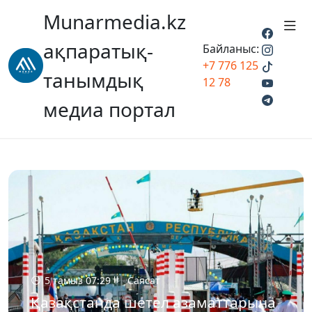
Munarmedia.kz
ақпаратық-
Байланыс:
+7 776 125
танымдық
12 78
медиа портал
5 тамыз 07:29
Саясат
Қазақстанда шетел азаматтарына