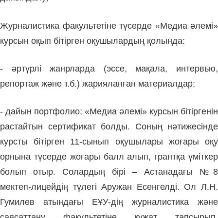
Журналистика факультетіне түсерде «Медиа әлемі»
курсын оқып бітірген оқушылардың қолында:
-
әртүрлі жанрларда (эссе, мақала, интервью
репортаж және т.б.) жарияланған материалдар;
-
дайын портфолио; «Медиа әлемі» курсын бітіргенін
растайтын сертификат болды. Соның нәтижесінде
курсты бітірген 11-сынып оқушылары жоғары оқу
орнына түсерде жоғары балл алып, грантқа үміткер
болып отыр. Солардың бірі – Астанадағы №8
мектеп-лицейдің түлегі Аружан Есенгелді. Ол Л.Н.
Гумилев атындағы ЕҰУ-дің журналистика және
саясаттану факультетіне құжат тапсырып,