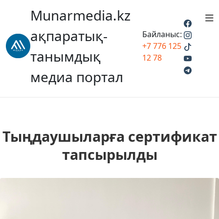
Munarmedia.kz
ақпаратық-
Байланыс:
+7 776 125
танымдық
12 78
медиа портал
Тыңдаушыларға сертификат
тапсырылды