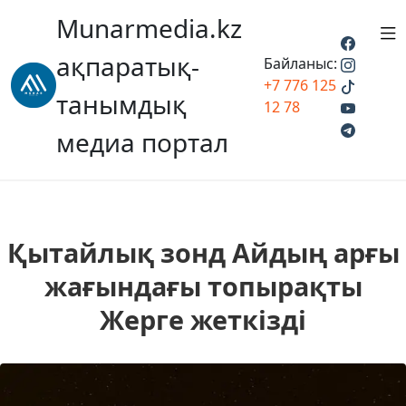
Munarmedia.kz
ақпаратық-
Байланыс:
+7 776 125
танымдық
12 78
медиа портал
Қытайлық зонд Айдың арғы
жағындағы топырақты
Жерге жеткізді