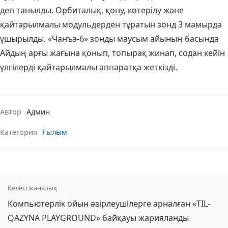
деп танылды. Орбиталық, қону, көтерілу және
қайтарылмалы модульдерден тұратын зонд 3 мамырда
ұшырылды. «Чанъэ-6» зонды маусым айының басында
Айдың арғы жағына қонып, топырақ жинап, содан кейін
үлгілерді қайтарылмалы аппаратқа жеткізді.
Автор
Админ
Категория
Ғылым
Келесі жаңалық
Компьютерлік ойын әзірлеушілерге арналған «TIL-
QAZYNA PLAYGROUND» байқауы жарияланды