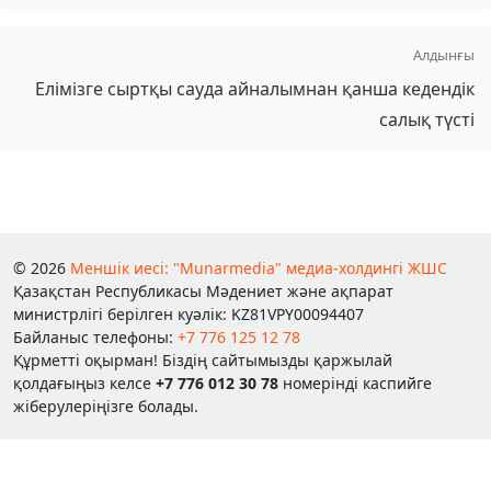
Алдынғы
Елімізге сыртқы сауда айналымнан қанша кедендік
салық түсті
© 2026
Меншік иесі: "Munarmedia" медиа-холдингі ЖШС
Қазақстан Республикасы Мәдениет және ақпарат
министрлігі берілген куәлік: KZ81VPY00094407
Байланыс телефоны:
+7 776 125 12 78
Құрметті оқырман! Біздің сайтымызды қаржылай
қолдағыңыз келсе
+7 776 012 30 78
номерінді каспийге
жіберулеріңізге болады.