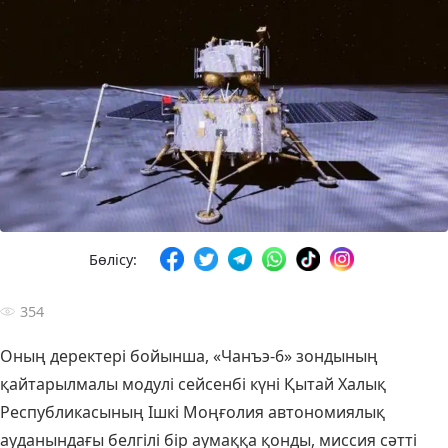
Бөлісу:
354
Оның деректері бойынша, «Чанъэ-6» зондының
қайтарылмалы модулі сейсенбі күні Қытай Халық
Республикасының Ішкі Моңғолия автономиялық
ауданындағы белгілі бір аумаққа қонды, миссия сәтті