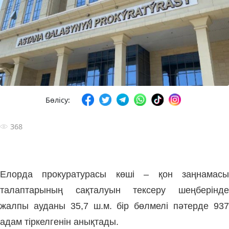
Бөлісу:
368
Елорда прокуратурасы көші – қон заңнамасы
талаптарының сақталуын тексеру шеңберінде
жалпы ауданы 35,7 ш.м. бір бөлмелі пәтерде 937
адам тіркелгенін анықтады.