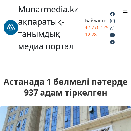
Munarmedia.kz
ақпаратық-
Байланыс:
+7 776 125
танымдық
12 78
медиа портал
Астанада 1 бөлмелі пәтерде
937 адам тіркелген