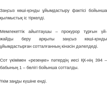
Заңсыз көші-қонды ұйымдастыру фактісі бойынша
қылмыстық іс тіркелді.
Мемлекеттік айыптаушы – прокурор тұрғын үй-
жайды беру арқылы заңсыз көші-қонды
ұйымдастырған сотталғанның кінәсін дәлелдеді.
Сот үкімімен «резеңке» пәтердің иесі ҚК-нің 394 –
бабының 1 – бөлігі бойынша сотталды.
Үкім заңды күшіне енді.