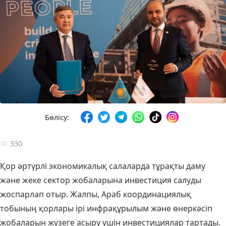
Бөлісу:
330
Қор әртүрлі экономикалық салаларда тұрақты даму
және жеке сектор жобаларына инвестиция салуды
жоспарлап отыр. Жалпы, Араб координациялық
тобының қорлары ірі инфрақұрылым және өнеркәсіп
жобаларын жүзеге асыру үшін инвестициялар тартады.