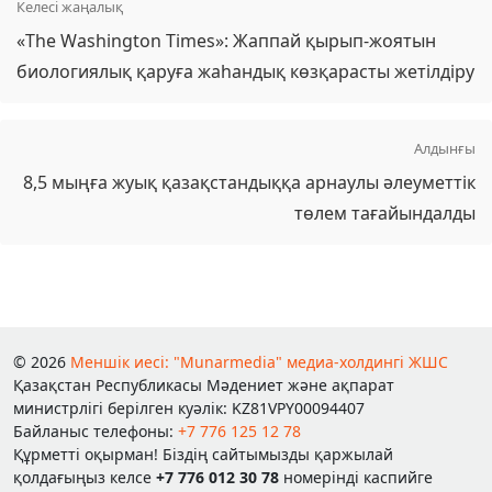
Келесі жаңалық
«The Washington Times»: Жаппай қырып-жоятын
биологиялық қаруға жаһандық көзқарасты жетілдіру
Алдынғы
8,5 мыңға жуық қазақстандыққа арнаулы әлеуметтік
төлем тағайындалды
© 2026
Меншік иесі: "Munarmedia" медиа-холдингі ЖШС
Қазақстан Республикасы Мәдениет және ақпарат
министрлігі берілген куәлік: KZ81VPY00094407
Байланыс телефоны:
+7 776 125 12 78
Құрметті оқырман! Біздің сайтымызды қаржылай
қолдағыңыз келсе
+7 776 012 30 78
номерінді каспийге