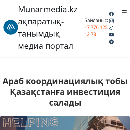
Munarmedia.kz
ақпаратық-
Байланыс:
+7 776 125
танымдық
12 78
медиа портал
Араб координациялық тобы
Қазақстанға инвестиция
салады