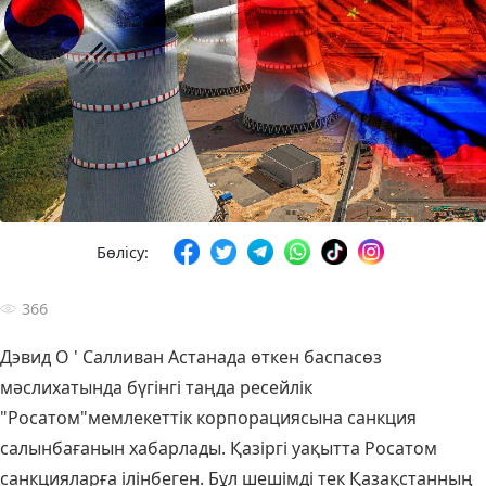
Бөлісу:
366
Дэвид О ' Салливан Астанада өткен баспасөз
мәслихатында бүгінгі таңда ресейлік
"Росатом"мемлекеттік корпорациясына санкция
салынбағанын хабарлады. Қазіргі уақытта Росатом
санкцияларға ілінбеген. Бұл шешімді тек Қазақстанның