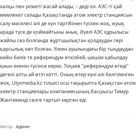
халқы пен үкіметі жасай алады, – деді ол. АЭС-ті қай
мемлекет салады Қазақстанда атом электр станциясын
салу мәселесі әлі де күн тәртібінен түскен жоқ, жуық
арада түсе де қоймайтыны анық. Әуелі АЭС құрылысы
жайлы сөз болғанда жұртшылықтан қолдаудан гөрі
қарсылық көп болған. Үлкен ауылындағы бір тыңдаудан
кейін билік те референдум өткізбей, шешім қабылдау
қиын екенін түсінсе керек. Тоқаев "референдум өтеді"
дегелі алты ай өтіп кетті. Оның өтер күні әлі белгіленген
жоқ. Ulysmedia.kz тілшісі осы тақырыпта Қазақстан атом
электр станциялары компаниясының басшысы Тимур
Жантикинді сөзге тартып көрген еді.
Автор
Админ