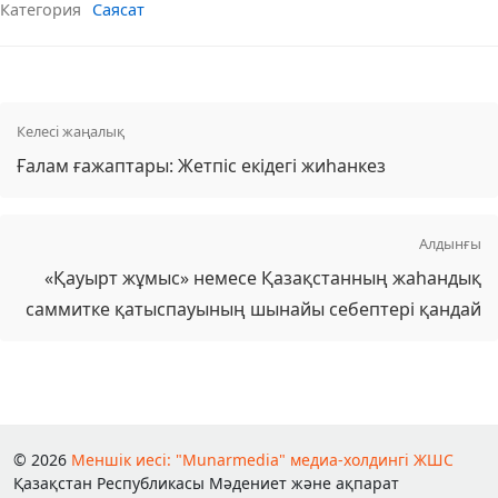
Категория
Саясат
Келесі жаңалық
Ғалам ғажаптары: Жетпіс екідегі жиһанкез
Алдынғы
«Қауырт жұмыс» немесе Қазақстанның жаһандық
саммитке қатыспауының шынайы себептері қандай
© 2026
Меншік иесі: "Munarmedia" медиа-холдингі ЖШС
Қазақстан Республикасы Мәдениет және ақпарат