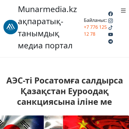
Munarmedia.kz
ақпаратық-
Байланыс:
+7 776 125
танымдық
12 78
медиа портал
АЭС-ті Росатомға салдырса
Қазақстан Еуроодақ
санкциясына іліне ме