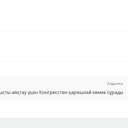
Алдынғы
ысты аяқтау үшін Конгресстен қаржылай көмек сұрады