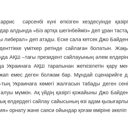
ис сәрсенбі күні өткізген кездесуінде қазір
дар алдында «Біз артқа шегінбейміз» деп ұран тас
ды либерал» деп атады. Еске сала кетсек Джо Байден
иденттікке үміткер ретінде сайлаған болатын. Жа
аңда АҚШ –тағы президент сайлауының әлем елдерінд
йда Украинаға АҚШ тарапынан жеткізілетін қару м
ап емес деген болжам бар. Мұндай сценарийге дай
тың Украинаға көмегі жалғасын табады деген сені
 алуы мүмкін. Ақ үйдің қазіргі қожайыны Джо Байд
қ елдердегі сайлау сайысының өзі адам қызығарлық. 
 орнату және саяси ойындар қоғам өміріне әкеліп ж