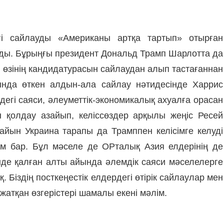
гі сайлауды «Американы артқа тартып» отырған
тады. Бұрыңғы президент Дональд Трамп Шарлотта да
 өзінің кандидатурасын сайлаудан алып тастағаннан
қында өткен алдын-ала сайлау нәтидесінде Харрис
егі саяси, әлеуметтік-экономикалық ахуалға орасан
ен қолдау азайып, келіссөздер арқылы жеңіс Ресей
ын Украина тарапы да Трамппен келісімге келуді
м бар. Бұл мәселе де ОРталық Азия елдерінің де
енде қалған алты айында әлемдік саяси мәселелерге
Біздің посткеңестік елдердегі өтірік сайлаулар мен
атқан өзгерістері шамалы екені мәлім.