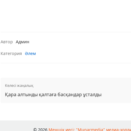
Автор
Админ
Категория
Әлем
Келесі жаңалық
Қара алтынды қалтаға басқандар ұсталды
© 2026
Меншік иесі: "Munarmedia" медиа-холд