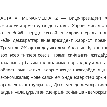
АСТАНА. MUNARMEDIA.KZ — Вице-президент Харр
экстремистермен күрес деп атады. Харрис жиналған
өткен бейбіт шеруде сөз сөйлеп Харристі «радикал
кейін демократтар вице-президент Харристі през
Трамптан 2
%
артық дауыс алған болатын. Қазіргі т
зор әсер тигізері сөзсіз. Трамп сайланған жағда
тарапының басым талаптарымен орындалуы да ғаж
ойластырып жатыр. Харрис жеңген жағдайда АҚШ-
экономикалық және саяси өмірінде өзгерістер орын
араласа қоюға құлқы жоқ. Дегенмен де демократиялы
алдын –ала құрылған сценраий бойынша «демократия»