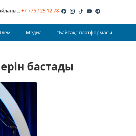
айланыс:
+7 776 125 12 78
Әлем
Медиа
"Байтақ" платформасы
ерін бастады