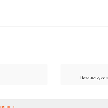
Нетаньяху соғ
ингі ЖШС