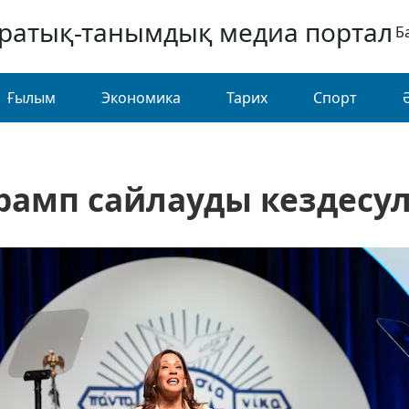
аратық-танымдық медиа портал
Б
Ғылым
Экономика
Тарих
Спорт
Трамп сайлауды кездесул