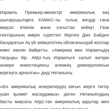
Израиль Премьер-министрі америкалық заң
шығарушыларға ХАМАС-ты толық жеңуді ғана
мақсат еткенін және соғыстан кейіңгі Газа
секторының өмірін суреттеп бергені Джо Байден
басқаратын Ақ үй әкімшілігінің ойлағанындай жоспар
емес екенін байқатты. «Америка мен Израильдің
тағдыры бір. АҚШ-тың Израильге салып жатқан
әскери инвестициясы әлемнің демократиясын
қорғауға арналған» деді Нетаньяху.
«Біз америкалық әскерилердің аяғын жерге тигізу
үшін қызмет жасаудамыз» деген Нетаньяхудың
басты мақсаты АҚШ-тан америкалық қарулар мен