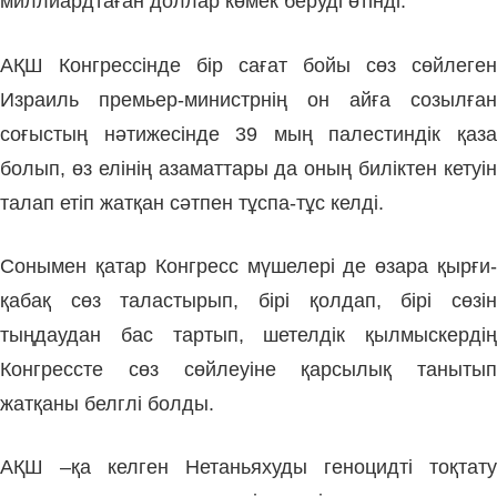
миллиардтаған доллар көмек беруді өтінді.
АҚШ Конгрессінде бір сағат бойы сөз сөйлеген
Израиль премьер-министрнің он айға созылған
соғыстың нәтижесінде 39 мың палестиндік қаза
болып, өз елінің азаматтары да оның биліктен кетуін
талап етіп жатқан сәтпен тұспа-тұс келді.
Сонымен қатар Конгресс мүшелері де өзара қырғи-
қабақ сөз таластырып, бірі қолдап, бірі сөзін
тыңдаудан бас тартып, шетелдік қылмыскердің
Конгрессте сөз сөйлеуіне қарсылық танытып
жатқаны белглі болды.
АҚШ –қа келген Нетаньяхуды геноцидті тоқтату