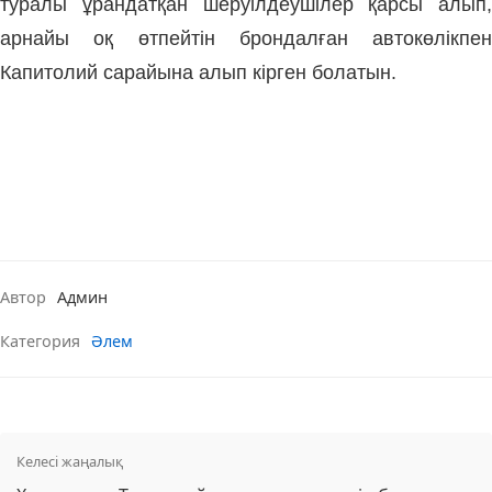
туралы ұрандатқан шеруілдеушілер қарсы алып,
арнайы оқ өтпейтін брондалған автокөлікпен
Капитолий сарайына алып кірген болатын.
Автор
Админ
Категория
Әлем
Келесі жаңалық