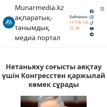
Munarmedia.kz
ақпаратық-
Байланыс:
+7 776 125
танымдық
12 78
медиа портал
Нетаньяху соғысты аяқтау
үшін Конгресстен қаржылай
көмек сұрады