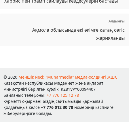
Харрис пен Трамп сайлауды кездесулерін бастады
Алдынғы
Ақмола облысында екі әкімге қатаң сөгіс
жарияланды
© 2026
Меншік иесі: "Munarmedia" медиа-холдингі ЖШС
Қазақстан Республикасы Мәдениет және ақпарат
министрлігі берілген куәлік: KZ81VPY00094407
Байланыс телефоны:
+7 776 125 12 78
Құрметті оқырман! Біздің сайтымызды қаржылай
қолдағыңыз келсе
+7 776 012 30 78
номерінді каспийге
жіберулеріңізге болады.