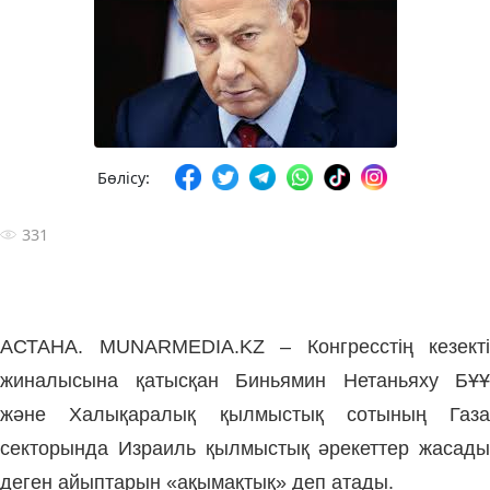
Бөлісу:
331
АСТАНА. MUNARMEDIA.KZ –
Конгресстің кезекті
жиналысына қатысқан
Биньямин Нетаньяху БҰҰ
және Халықаралық қылмыстық сотының Газа
секторында Израиль қылмыстық әрекеттер жасады
деген айыптарын «ақымақтық» деп атады.