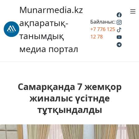
Munarmedia.kz
ақпаратық-
Байланыс:
+7 776 125
танымдық
12 78
медиа портал
Самарқанда 7 жемқор
жиналыс үсітнде
тұтқындалды