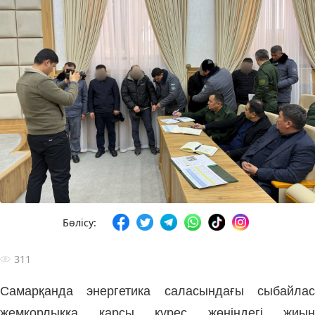
Бөлісу:
311
Самарқанда энергетика саласындағы сыбайлас
жемқорлыққа қарсы күрес жөніндегі жиын