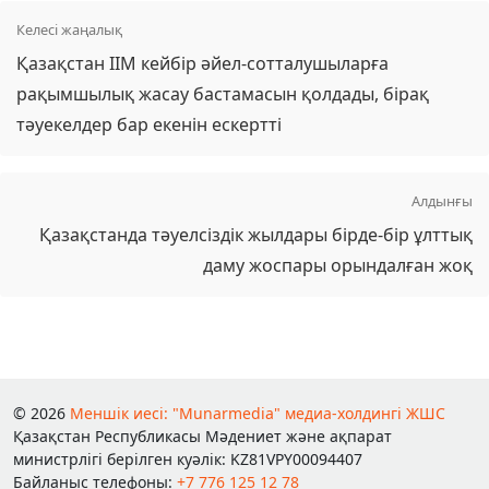
Келесі жаңалық
Қазақстан ІІМ кейбір әйел-сотталушыларға
рақымшылық жасау бастамасын қолдады, бірақ
тәуекелдер бар екенін ескертті
Алдынғы
Қазақстанда тәуелсіздік жылдары бірде-бір ұлттық
даму жоспары орындалған жоқ
© 2026
Меншік иесі: "Munarmedia" медиа-холдингі ЖШС
Қазақстан Республикасы Мәдениет және ақпарат
министрлігі берілген куәлік: KZ81VPY00094407
Байланыс телефоны:
+7 776 125 12 78