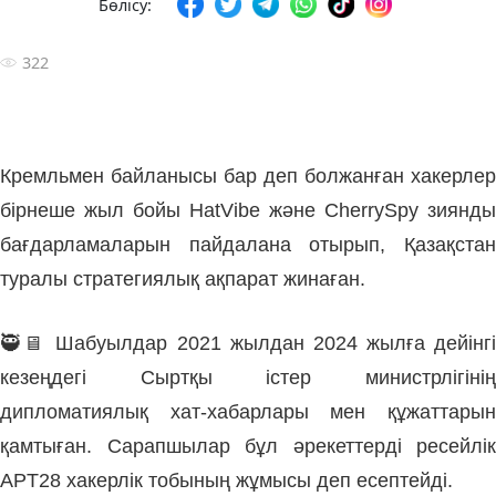
Бөлісу:
322
Кремльмен байланысы бар деп болжанған хакерлер
бірнеше жыл бойы HatVibe және CherrySpy зиянды
бағдарламаларын пайдалана отырып, Қазақстан
туралы стратегиялық ақпарат жинаған.
🥷🖥 Шабуылдар 2021 жылдан 2024 жылға дейінгі
кезеңдегі Сыртқы істер министрлігінің
дипломатиялық хат-хабарлары мен құжаттарын
қамтыған. Сарапшылар бұл әрекеттерді ресейлік
APT28 хакерлік тобының жұмысы деп есептейді.