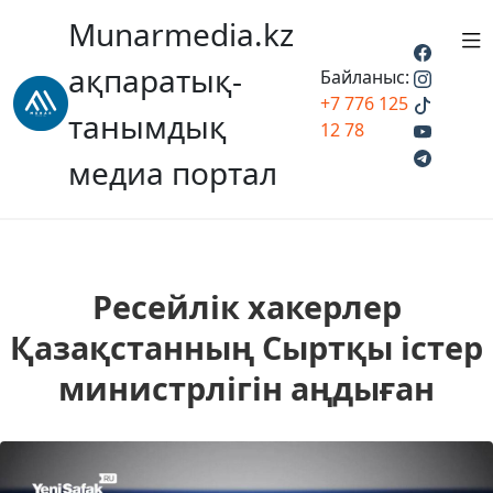
Munarmedia.kz
ақпаратық-
Байланыс:
+7 776 125
танымдық
12 78
медиа портал
Ресейлік хакерлер
Қазақстанның Сыртқы істер
министрлігін аңдыған