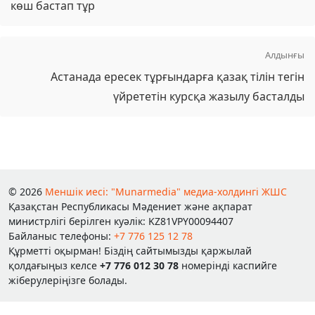
көш бастап тұр
Алдынғы
Астанада ересек тұрғындарға қазақ тілін тегін
үйрететін курсқа жазылу басталды
© 2026
Меншік иесі: "Munarmedia" медиа-холдингі ЖШС
Қазақстан Республикасы Мәдениет және ақпарат
министрлігі берілген куәлік: KZ81VPY00094407
Байланыс телефоны:
+7 776 125 12 78
Құрметті оқырман! Біздің сайтымызды қаржылай
қолдағыңыз келсе
+7 776 012 30 78
номерінді каспийге
жіберулеріңізге болады.