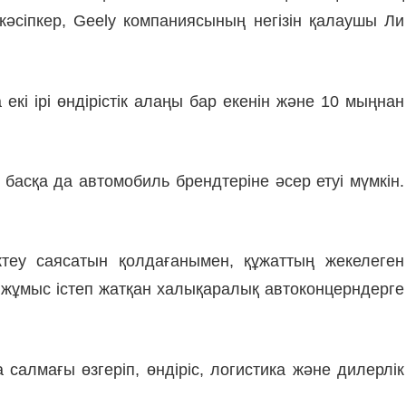
кәсіпкер, Geely компаниясының негізін қалаушы Ли
екі ірі өндірістік алаңы бар екенін және 10 мыңнан
асқа да автомобиль брендтеріне әсер етуі мүмкін.
теу саясатын қолдағанымен, құжаттың жекелеген
 жұмыс істеп жатқан халықаралық автоконцерндерге
лмағы өзгеріп, өндіріс, логистика және дилерлік