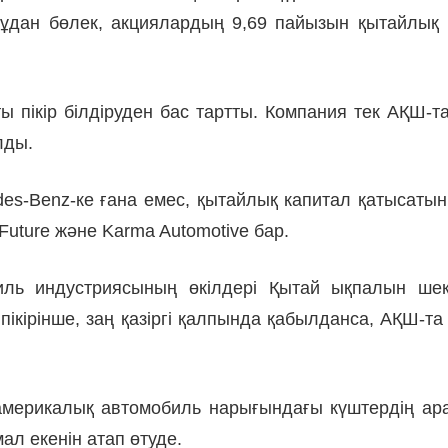
Бұдан бөлек, акциялардың 9,69 пайызын қытайлық 
 пікір білдіруден бас тартты. Компания тек АҚШ-та 
лды.
s-Benz-ке ғана емес, қытайлық капитал қатысатын б
Future және Karma Automotive бар.
биль индустриясының өкілдері Қытай ықпалын шек
ікірінше, заң қазіргі қалпында қабылданса, АҚШ-та
ерикалық автомобиль нарығындағы күштердің ара са
ал екенін атап өтуде.