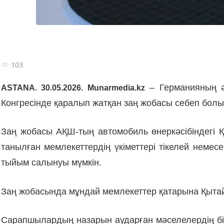
103
– Германияның ә
ASTANA. 30.05.2026. Munarmedia.kz
Конгресінде қаралып жатқан заң жобасы себеп бол
Заң жобасы АҚШ-тың автомобиль өнеркәсібіндегі Қ
танылған мемлекеттердің үкіметтері тікелей немес
тыйым салынуы мүмкін.
Заң жобасында мұндай мемлекеттер қатарына Қытай, 
Сарапшылардың назарын аударған мәселелердің бі