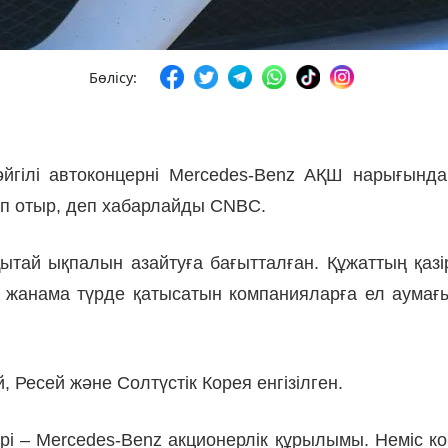
Бөлісу:
йгілі автоконцерні Mercedes-Benz АҚШ нарығынд
ып отыр, деп хабарлайды CNBC.
ытай ықпалын азайтуға бағытталған. Құжаттың қазі
е жанама түрде қатысатын компанияларға ел аумағы
Ресей және Солтүстік Корея енгізілген.
рі – Mercedes-Benz акционерлік құрылымы. Неміс 