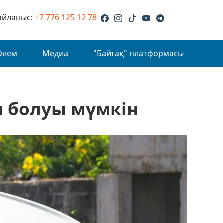
айланыс:
+7 776 125 12 78
Әлем
Медиа
"Байтақ" платформасы
п болуы мүмкін