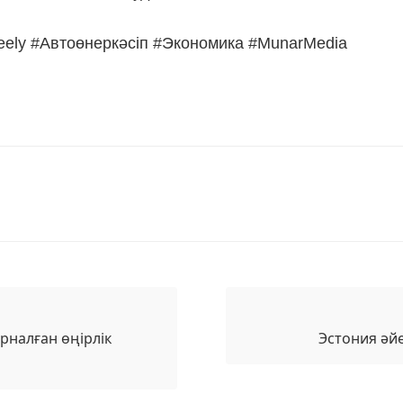
ely #Автоөнеркәсіп #Экономика #MunarMedia
рналған өңірлік
Эстония әйе