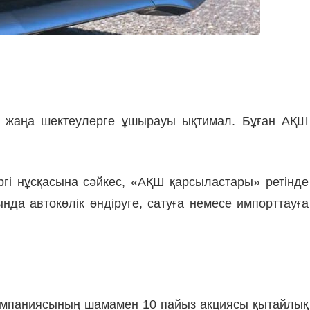
а жаңа шектеулерге ұшырауы ықтимал. Бұған АҚШ
ргі нұсқасына сәйкес, «АҚШ қарсыластары» ретінде
нда автокөлік өндіруге, сатуға немесе импорттауға
компаниясының шамамен 10 пайыз акциясы қытайлық