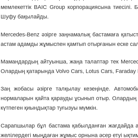
мемлекеттік BAIC Group корпорациясына тиесілі. 
Шуфу бақылайды.
Mercedes-Benz әзірге заңнамалық бастамаға қатысты
астам адамды жұмыспен қамтып отырғанын еске са
Мамандардың айтуынша, жаңа талаптар тек Mercede
Олардың қатарында Volvo Cars, Lotus Cars, Faraday 
Заң жобасы әзірге талқылау кезеңінде. Автомо
нормаларын қайта қарауды ұсынып отыр. Олардың п
күтпеген қиындықтар туғызуы мүмкін.
Сарапшылар бұл бастама қабылданған жағдайда ам
желілердегі мыңдаған жұмыс орнына әсер етуі ықтим