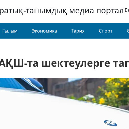
аратық-танымдық медиа портал
Б
Ғылым
Экономика
Тарих
Спорт
 АҚШ-та шектеулерге та