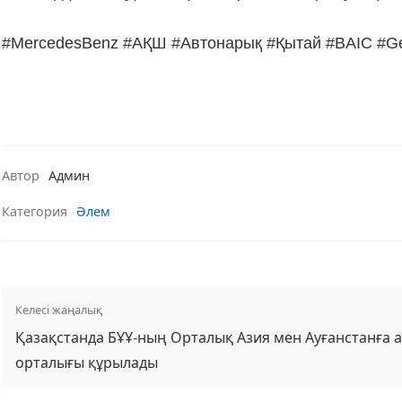
#MercedesBenz #АҚШ #Автонарық #Қытай #BAIC #Ge
Автор
Админ
Категория
Әлем
Келесі жаңалық
Қазақстанда БҰҰ-ның Орталық Азия мен Ауғанстанға а
орталығы құрылады