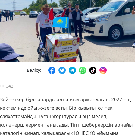
Бөлісу:
342
Зейнеткер бұл сапарды алты жыл армандаған. 2022-нің
көктемінде ойы жүзеге асты. Бір қызығы, ол тек
саяхаттамайды. Туған жері туралы әңгімелеп,
қолөнершілермен танысады. Тіпті шеберлердің арнайы
каталогін жинап, халықаралық ЮНЕСКО ұйымына