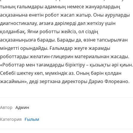
тының ғалымдары адамның немесе жануарлардың
асқазанына енетін робот жасап жатыр. Оны ауруларды
диагностикалау, ағзаға дәрілерді дәл жеткізу үшін
қолданбақ. Яғни роботты жейсіз, ол сіздің
асқазаныңызға барады. Барады да, өзіне тапсырылған
міндетті орындайды. Ғалымдар жеуге жарамды
роботтарды желатин-глицерин материалынан жасады.
«Роботтар мен тағамдарды біріктіру – қызықты әрі қиын.
Себебі шектеу көп, мүмкіндік аз. Оның бәрін қолдан
жасаймын», деді зертхана директоры Дарио Флореано.
Автор
Админ
Категория
Ғылым