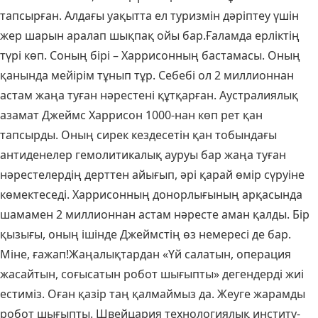
тапсырған. Алдағы уақытта ел туризмін дәріптеу үшін
жер шарын аралап шықпақ ойы бар.Ғаламда ерліктің
түрі көп. Соның бірі – Харрисонның бастамасы. Оның
қанында мейірім тұнып тұр. Себебі ол 2 миллионнан
астам жаңа туған нәрестені құтқарған. Аустралиялық
азамат Джеймс Хар­рисон 1000-нан көп рет қан
тапсырды. Оның сирек кездесетін қан тобындағы
антиденелер гемолитикалық ауруы бар жаңа туған
нәрестелердің дерттен айығып, әрі қарай өмір сүруіне
көмектеседі. Харрисонның донорлығының арқасында
шамамен 2 миллионнан астам нәресте аман қалды. Бір
қызығы, оның ішінде Джеймстің өз немересі де бар.
Міне, ғажап!Жаңалықтардан «Үй салатын, операция
жасайтын, соғысатын робот шығыпты» дегендерді жиі
естиміз. Оған қазір таң қал­май­мыз да. Жеуге жарамды
робот шығыпты. Швейцария технологиялық институ­