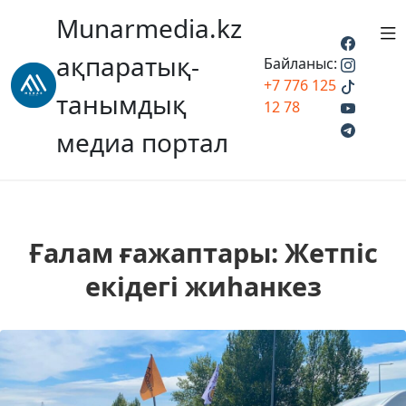
Munarmedia.kz
ақпаратық-
Байланыс:
+7 776 125
танымдық
12 78
медиа портал
Ғалам ғажаптары: Жетпіс
екідегі жиһанкез