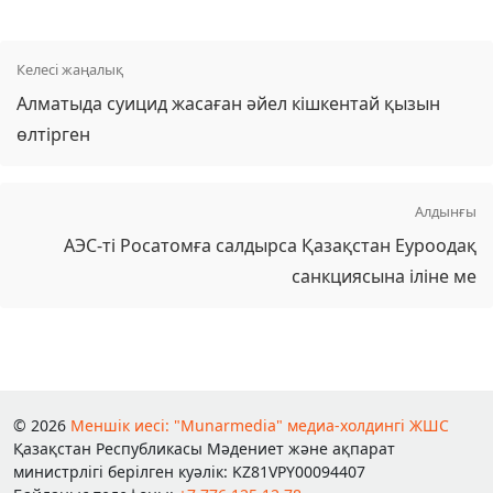
Келесі жаңалық
Алматыда суицид жасаған әйел кішкентай қызын
өлтірген
Алдынғы
АЭС-ті Росатомға салдырса Қазақстан Еуроодақ
санкциясына іліне ме
© 2026
Меншік иесі: "Munarmedia" медиа-холдингі ЖШС
Қазақстан Республикасы Мәдениет және ақпарат
министрлігі берілген куәлік: KZ81VPY00094407