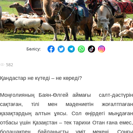
Бөлісу:
582
Қандастар не күтеді – не көреді?
Моңғолияның Баян-Өлгей аймағы салт-дәстүрін
сақтаған, тілі мен мәдениетін жоғалтпаған
қазақтардың алтын ұясы. Сол өңірдегі мыңдаған
отбасы үшін Қазақстан – тек тарихи Отан ғана емес,
болашақпен байланысты үміт мекені. Соңғы