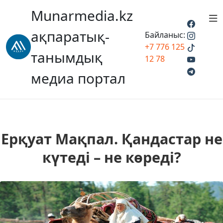
Munarmedia.kz
ақпаратық-
Байланыс:
+7 776 125
танымдық
12 78
медиа портал
Ерқуат Мақпал. Қандастар не
күтеді – не көреді?