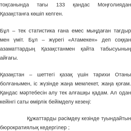
тоқсанында тағы 133 қандас Моңғолиядан
Қазақстанға көшіп келген.
Бұл – тек статистика ғана емес мыңдаған тағдыр
мен үміт. Бұл – жүрегі «Атамекен» деп соққан
азаматтардың Қазақстанмен қайта табысуының
айғағы.
Қазақстан – шеттегі қазақ үшін тарихи Отаны
болғанымен, іс жүзінде жаңа мемлекет, жаңа қоғам.
Қандас мәртебесін алу тек алғашқы қадам. Ал одан
кейінгі саты өмірлік бейімделу кезеңі:
Құжаттарды рәсімдеу кезінде туындайтын
бюрократиялық кедергілер ;