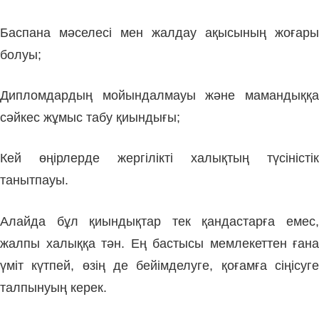
Баспана мәселесі мен жалдау ақысының жоғары
болуы;
Дипломдардың мойындалмауы және мамандыққа
сәйкес жұмыс табу қиындығы;
Кей өңірлерде жергілікті халықтың түсіністік
танытпауы.
Алайда бұл қиындықтар тек қандастарға емес,
жалпы халыққа тән. Ең бастысы мемлекеттен ғана
үміт күтпей, өзің де бейімделуге, қоғамға сіңісуге
талпынуың керек.