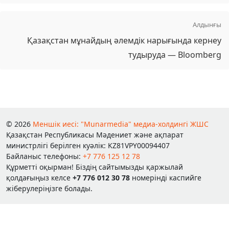
Алдынғы
Қазақстан мұнайдың әлемдік нарығында кернеу
тудыруда — Bloomberg
© 2026
Меншік иесі: "Munarmedia" медиа-холдингі ЖШС
Қазақстан Республикасы Мәдениет және ақпарат
министрлігі берілген куәлік: KZ81VPY00094407
Байланыс телефоны:
+7 776 125 12 78
Құрметті оқырман! Біздің сайтымызды қаржылай
қолдағыңыз келсе
+7 776 012 30 78
номерінді каспийге
жіберулеріңізге болады.