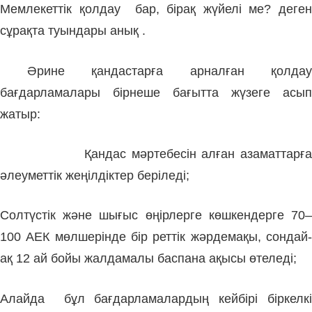
Мемлекеттік қолдау бар, бірақ жүйелі ме? деген
сұрақта туындары анық .
Әрине қандастарға арналған қолдау
бағдарламалары бірнеше бағытта жүзеге асып
жатыр:
Қандас мәртебесін алған азаматтарға
әлеуметтік жеңілдіктер беріледі;
Солтүстік және шығыс өңірлерге көшкендерге 70–
100 АЕК мөлшерінде бір реттік жәрдемақы, сондай-
ақ 12 ай бойы жалдамалы баспана ақысы өтеледі;
Алайда бұл бағдарламалардың кейбірі біркелкі