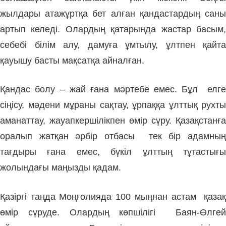
жылдары атажұртқа бет алған қандастардың саны
артып келеді. Олардың қатарында жастар басым,
себебі білім алу, дамуға ұмтылу, ұлтпен қайта
қауышу басты мақсатқа айналған.
Қандас болу – жай ғана мәртебе емес. Бұл елге
сіңісу, мәдени мұраны сақтау, ұрпаққа ұлттық рухты
аманаттау, жауапкершілікпен өмір сүру. Қазақстанға
оралып жатқан әрбір отбасы тек бір адамның
тағдыры ғана емес, бүкіл ұлттың тұтастығы
жолындағы маңызды қадам.
Қазіргі таңда Моңғолияда 100 мыңнан астам қазақ
өмір сүруде. Олардың көпшілігі Баян-Өлгей