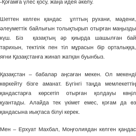
-Қоғамға үлес қосу, жаңа идея әкелу.
Шеттен келген қандас ұлттың рухани, мәдени,
әлеуметтік байлығын толықтырып отырған маңызды
күш. Біз қазақтың әр қиырда шашылған бай
тарихын, тектілік пен тіл мұрасын бір орталыққа,
яғни Қазақстанға жинап жатқан буынбыз.
Қазақстан – бабалар аңсаған мекен. Ол мекенді
көркейту бізге аманат. Бүгінгі таңда мемлекеттің
қандастарға көрсетіп отырған қолдауы көңіл
қуантады. Алайда тек үкімет емес, қоғам да өз
қандасына иықтаса білуі керек.
Мен – Ерхуат Махбал, Моңғолиядан келген қандас