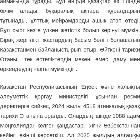
аймағында тұрады. Бұл өңірде қазақтар өз тілінде
білім алады, бұқаралық ақпарат құралдарын
тұтынады, ұлттық мейрамдарды ашық атап өтеді.
Бұл сырт көзге үлкен жетістік болып көрінуі мүмкін.
Бірақ жергілікті жастардың басым бөлігі болашағын
Қазақстанмен байланыстырып отыр. Өйткені тарихи
Отаны тек естеліктердің мекені емес, даму мен
өркендеудің нақты мүмкіндігі.
Қазақстан Республикасының Еңбек және халықты
әлеуметтік қорғау министрлігі ұсынған ресми
деректерге сәйкес, 2024 жылы 4518 этникалық қазақ
тарихи Отанына оралды. Олардың ішінде 1088 адам
Моңғолиядан келген қандастар. Яғни Өзбекстаннан
кейінгі екінші көрсеткіш. Ал 2025 жылдың алғашқы