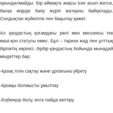
орындалмайды. Бір аймақта жақсы іске асып жатса,
басқа өңірде баяу жүріп жатқаны байқалады.
Сондықтан жүйелілік пен бақылау қажет.
Ал қандастың қоғамдағы рөлі мен миссиясы тек
көші-қон статусы емес. Бұл – тарихи жад пен ұлттық
бірліктің көрінісі. Әрбір қандастың бойында мынадай
міндеттер бар:
-Қазақ тілін сақтау және ұрпағына үйрету
-Қазақы болмысты ұмытпау
-Еңбекқор болу, елге пайда келтіру