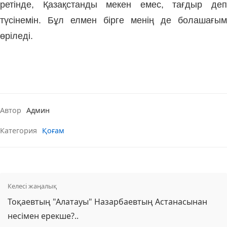
ретінде, Қазақстанды мекен емес, тағдыр деп
түсінемін. Бұл елмен бірге менің де болашағым
өріледі.
Автор
Админ
Категория
Қоғам
Келесі жаңалық
Тоқаевтың "Алатауы" Назарбаевтың Астанасынан
несімен ерекше?..