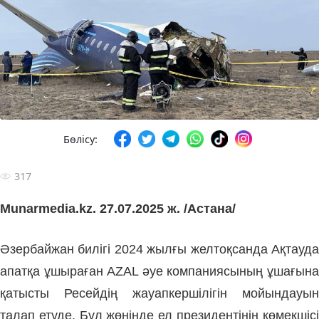
Бөлісу:
317
Munarmedia.kz. 27.07.2025 ж. /Астана/
Әзербайжан билігі 2024 жылғы желтоқсанда Ақтауда
апатқа ұшыраған AZAL әуе компаниясының ұшағына
қатысты Ресейдің жауапкершілігін мойындауын
талап етуде. Бұл жөнінде ел президентінің көмекшісі