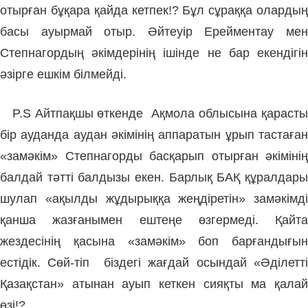
отырған бұқара қайда кетпек!? Бұл сұраққа олардың
басы ауырмай отыр. Әйтеуір Ерейментау мен
Степнагордың әкімдерінің ішінде не бар екендігін
әзірге ешкім білмейді.
P.S Айтпақшы өткенде Ақмола облысына қарасты
бір ауданда аудан әкімінің аппаратын ұрып тастаған
«замәкім» Степнагорды басқарып отырған әкімінің
балдай тәтті балдызы екен. Барлық БАҚ құралдары
шулап «ақылды жұдырыққа жеңдіретін» замәкімді
қанша жазғанымен ештеңе өзгермеді. Қайта
жездесінің қасына «замәкім» боп барғандығын
естідік. Сөй-тіп біздегі жағдай осындай «Әділетті
Қазақстан» атынан ауып кеткен сияқты ма қалай
өзі!?