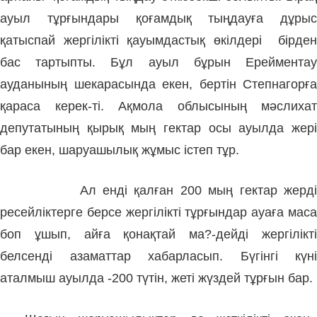
ауыл тұрғындары қоғамдық тыңдауға дұрыс
қатыспай жергілікті қауымдастық өкілдері бірден
бас тартыпты. Бұл ауыл бұрын Ерейментау
ауданының шекарасында екен, бертін Степнагорға
қараса керек-ті. Ақмола облысының мәслихат
депутатының қырық мың гектар осы ауылда жері
бар екен, шаруашылық жұмыс істеп тұр.
Ал енді қалған 200 мың гектар жерді
ресейліктерге берсе жергілікті тұрғындар ауаға маса
боп ұшып, айға қонақтай ма?-дейді жергілікті
белсенді азаматтар хабарласып. Бүгінгі күні
аталмыш ауылда -200 түтін, жеті жүздей тұрғын бар.