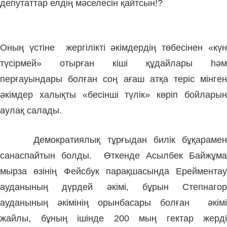
депутаттар елдің мәселесін қайтсын!?
Оның үстіне жергілікті әкімдердің төбесінен «күн
түсірмей» отырған кіші құдайлары һәм
перғауындары болған соң ағаш атқа теріс мінген
әкімдер халықты «бесінші түлік» көріп бойларын
аулақ салады.
Демократиялық тұрғыдан билік бұқарамен
санаспайтын болды. Өткенде Асылбек Байжұма
мырза өзінің Фейсбук парақшасында Ерейментау
ауданының дүрдей әкімі, бұрын Степнагор
ауданының әкімінің орынбасары болған әкімі
жайлы, бұның ішінде 200 мың гектар жерді