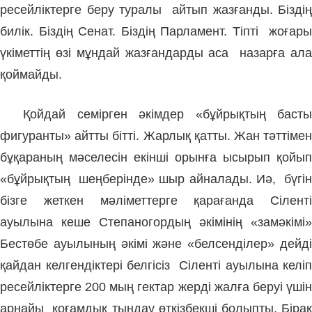
ресейліктерге беру туралы айтып жазғанды. Біздің
билік. Біздің Сенат. Біздің Парламент. Тіпті жоғары
үкіметтің өзі мұндай жазғандарды аса назарға ала
қоймайды.
Қойдай семірген әкімдер «бұйрықтың басты
фигуранты» айтты бітті. Жарлық қатты. Жан тәттімен
бұқараның мәселесін екінші орынға ысырып қойып
«бұйрықтың шеңберінде» шыр айналады. Иә, бүгін
бізге жеткен мәліметтерге қарағанда Сіленті
ауылына кеше Степаногордың әкімінің «замәкімі»
Бестөбе ауылының әкімі және «белсенділер» дейді
қайдан келгендіктері белгісіз Сіленті ауылына келіп
ресейліктерге 200 мың гектар жерді жалға беруі үшін
арнайы қоғамдық тыңдау өткізбекші болыпты. Бірақ