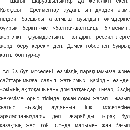
Шағын шаруашылықтар да жеткілікті екен.
Қысқасы Ерейментау ауданының дүрдей әкімі,
пілдей басшысы аталмыш ауылдың әкімдеріне
бұйрық беріпті-міс «балтай-шалтайды білмеймін,
жергілікті қауымдастықты көндіріп, ресейліктерге
жерді беру керек!» деп. Демек төбесінен бұйрық
қатты боп тұр-ау!
Ал біз бұл мәселені өзіміздің парақшамызға және
сайттарымызға салып жатырмыз. Қазірдің өзінде
«әкімнің ақ тоқашынан» дәм татқандар шығар, біздің
жекемізге орыс тілінде қоқан-лоқы жасап жазып
жатыр «Біздің ауданның ішкі мәселесіне
араласпаңыздар!» деп. Жарай-ды. Бірақ бұл
қазақтың жері ғой. Сонда малымен жан бағып