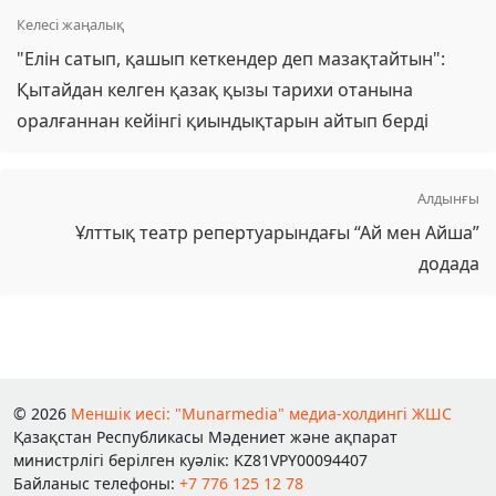
Келесі жаңалық
"Елін сатып, қашып кеткендер деп мазақтайтын":
Қытайдан келген қазақ қызы тарихи отанына
оралғаннан кейінгі қиындықтарын айтып берді
Алдынғы
Ұлттық театр репертуарындағы “Ай мен Айша”
додада
© 2026
Меншік иесі: "Munarmedia" медиа-холдингі ЖШС
Қазақстан Республикасы Мәдениет және ақпарат
министрлігі берілген куәлік: KZ81VPY00094407
Байланыс телефоны:
+7 776 125 12 78