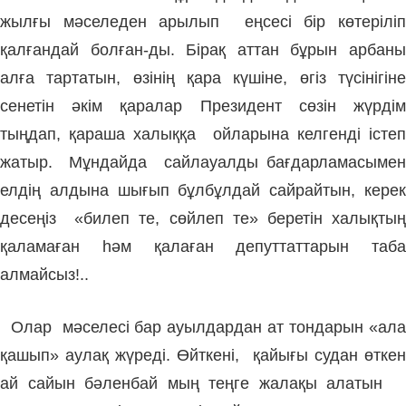
жылғы мәселеден арылып еңсесі бір көтеріліп
қалғандай болған-ды. Бірақ аттан бұрын арбаны
алға тартатын, өзінің қара күшіне, өгіз түсінігіне
сенетін әкім қаралар Президент сөзін жүрдім
тыңдап, қараша халыққа ойларына келгенді істеп
жатыр. Мұндайда сайлауалды бағдарламасымен
елдің алдына шығып бұлбұлдай сайрайтын, керек
десеңіз «билеп те, сөйлеп те» беретін халықтың
қаламаған һәм қалаған депуттаттарын таба
алмайсыз!..
Олар мәселесі бар ауылдардан ат тондарын «ала
қашып» аулақ жүреді. Өйткені, қайығы судан өткен
ай сайын бәленбай мың теңге жалақы алатын