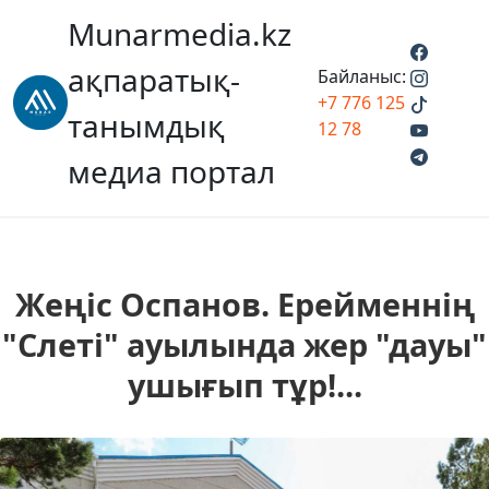
Munarmedia.kz
ақпаратық-
Байланыс:
+7 776 125
танымдық
12 78
медиа портал
Жеңіс Оспанов. Ерейменнің
"Слеті" ауылында жер "дауы"
ушығып тұр!...