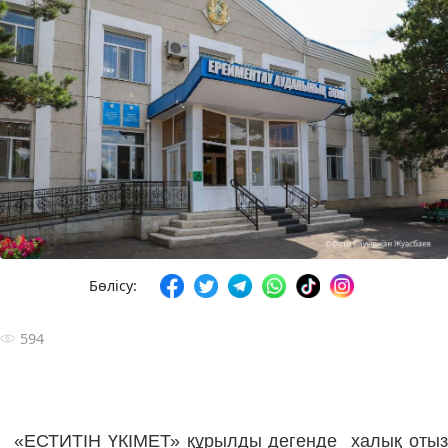
Бөлісу:
594
«ЕСТИТІН ҮКІМЕТ» құрылды дегенде халық отыз