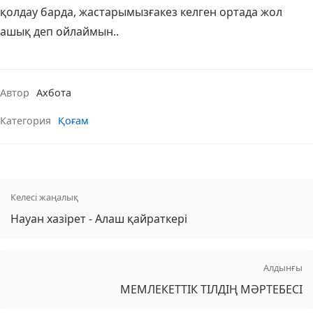
қолдау барда, жастарымызғакез келген ортада жол
ашық деп ойлаймын..
Автор
Ахбота
Категория
Қоғам
Келесі жаңалық
Науан хазірет - Алаш қайраткері
Алдынғы
МЕМЛЕКЕТТІК ТІЛДІҢ МӘРТЕБЕСІ