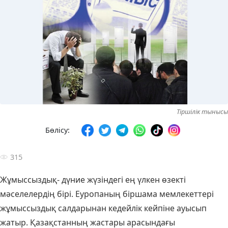
Тіршілік тынысы
Бөлісу:
315
Жұмыссыздық- дүние жүзіндегі ең үлкен өзекті
мәселелердің бірі. Еуропаның біршама мемлекеттері
жұмыссыздық салдарынан кедейлік кейпіне ауысып
жатыр. Қазақстанның жастары арасындағы