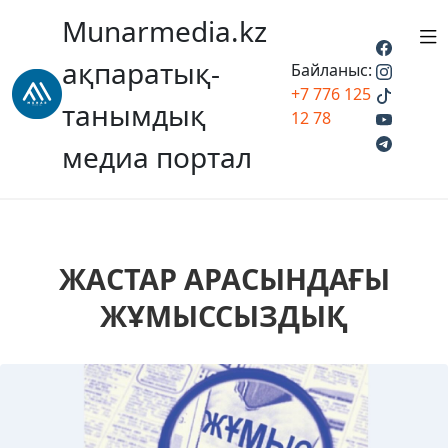
Munarmedia.kz
ақпаратық-
Байланыс:
+7 776 125
танымдық
12 78
медиа портал
ЖАСТАР АРАСЫНДАҒЫ
ЖҰМЫССЫЗДЫҚ