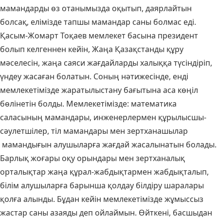
мамандарды өз отанымызда оқытып, даярлайтын
болсақ, елімізде тапшы мамандар саны болмас еді.
Қасым-Жомарт Тоқаев мемлекет басына президент
болып келгеннен кейін, Жаңа Қазақстанды құру
мәселесін, жаңа саяси жағдайларды халыққа түсіндіріп,
үндеу жасаған болатын. Соның нәтижесінде, енді
мемлекетімізде жаратылыстану бағытына аса көңіл
бөлінетін болды. Мемлекетімізде: математика
саласының мамандары, инженерлермен құрылысшы-
сәулетшілер, тіл мамандары мен зертханашылар
мамандығын алушыларға жағдай жасалынатын болады.
Барлық жоғары оқу орындары мен зертханалық
орталықтар жаңа құрал-жабдықтармен жабдықталып,
білім алушыларға барынша қолдау білдіру шаралары
қолға алынды. Бұдан кейін мемлекетімізде жұмыссыз
жастар саны азаяды деп ойлаймын. Өйткені, басшыдан