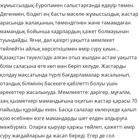
жұмыссыздық-Еуропамен салыстарғанда едәуір төмен.
Дегенмен, біздегі ең басты мәселе-жұмыссыздық жастар
арасында жалақының төмендігінен және тәмамдаған
мамандық бойынша кадрлардың қажет болмауынан
туындайды. Яғни, дәл қазіргі уақытта мемлекет
төйлейтін айлық көрсеткішімен өмір сүру қиын...
Қазақстан тәуелсіздік алған отыз жылдан астам уақытта
білім саласына өте көп мән беріп келуде. Жастарды
қолдау мақсатында түрлі бағдарламалар жасалынып,
отандық білімінің бәсекеге қабілетті болуы үшін
әрекеттер жасалынуда. Мемлекетте: дәрігер, мұғалім,
заң қызметкері мамандығына оқитын жастар қарасы 70
пайызды құрайды екен. Басқа салалар көлеңкеде қалып
қою есебінен өзге мамандарды шет елден алдыруға
мәжбүрміз. Оларға қыруар қаржы төйлеп, қажетті өмір
сүру жағдайларын да жасап береді. Егер де сол