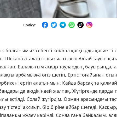
Бөлісу:
Мен іштей: «қасқыр құтылып кеткен болар, құтылмаса өз обалы өзінде. Бұдан артық не істей алармын» деп ойлап, отын алуға кірістім. Арба үстінде үрпиіп отырған Нұрбикенің де жүрегі орнына түсіп, өңіне қан жүгірді. – Аға, қасқыр кетті ғой, иә. Ол енді келмейтін шығар, – деп арбадан түсіп ағаштар арасына мойнын созып маған жақындады. Арада бір сағаттай уақыт өтті, ақтөс қара жоқ. Бір кезде тоғай түкпірінен Ертістің екі айрығы қосылған шағын түбектің тұмсығынан ақтөстің айбарлана үргені естілді. Бұл жолы тым асықпадым. Неде болса алған отынымды арбаға тиеп, арқанын байлап, сосын иттің дауысы шыққан жаққа тарттық. Қыс күнінде Ертіске қалың мұз қатады. Деседе кейбір су қосылысқан жерлермен, ағынды иірдімдер толық қатпай қаймақшып жатады. Әйнектей жарқыраған мұз астында оймақтала көбіршіген толқындар да көрініп қалады. Біздің ақтөс қара қасқырдың ізіне түсіп, тақымдай қуса керек. Аяғына ауыр қақпан сүйретілген көкжал қабыршақ мұзды шұқанақты иірімнен өтіп бара жатқанда мұз ойылып кетіпті. Ауыр қақпан шүңетке тартсада, көкжал су бетіне дамылсыз ұмтылып, мұз бетінде басы ғана қылтиып жанталасады. Ит жақын барайын десе өзінің де шұқанаққа түсетінін біліп, мұзды айнала жүгіріп қасқырға айбар көрсетіп жүр. Бізді көрген соң тіпті де арқаланып, қасқырды жұлып жейтіндей тап-тап береді. Мен қасқырды олжалап алудан көрі оны құтқару керек деген байламға келдім. Әуелі ақ төс қараны нан беріп алдамалап жүріп байлап тастадым. Сонда да қыңсылай үріп жанталаса ұмтылғанын қоймайды. Ауыл баласы болғасын арқаннан щалма жасау, ұзын сырықтың ұшына тұзақ іліп құрықтау сынды дағдылы өнердің бәріне де жетік боласың ғой. Тоғайдың нар талынан уық боларлық ұзын сырық алып, ұшына шалмалы тұзақ жасадым. Суда қылқылдап тұрған көкжалдың мойнына салып, бар күшіммен жағаға тарттым. Қасқыр ауыр бола ма, жоқ әлде, суға тоғытылғандікі ме қозғаудың өзі мұң. – Аға, аға, осы қасқырға неге жабысып қалдың. Босанып кетсе бізді өлтіреді ғой, – деп зәрезеп болған Нұрбике басқа барар жер таппай өгіздің үстіне шығып алды. Ыңыршаққа кенедей жабысып дір-дір етеді. Мұзды ары айландырып, бері айландырып жұлқылай тартып жүріп, өлдім-талдым дегенде қасқырды суырып алдым. Әл дәрмені құрығанына қарамай құрықтың ұшын тістелеп құтылып кетпек болып арыпталасты. Мен қылқындыра сүйреген күйі жағалауға жақын оңаша тұрған балапан терекке құрықтың ұшындағы арқан байланатындай бірнеше орадым. Мың жерден көкжал болса да қылқынып, тілі салақтап, тыныс алуы қиындаған жаралы көкжал манағыдай емес әбден жуасыды. Қалш-қалш етіп оқта-текте арқанды жұлқылай тартады. Малмандай болған сулы жүндері де саудыр-саудыр етіп, сүңгілене қатып үлгірді. Мен енді көкжалдың үстіне отындыққа алған талдарды тастай бастадым. Өгіздің үстінде үрейлене қарап тұрған Нұрбике ыңыршақтан қолын босатпаған күйде: – Аға, енді не істегелі жатырсың. Өртейін деп жатққаннан саумысың, – дейді үні манағыдай емес, жарқынырақ шығып. Шамасы ақ төс пен ағасының ерлігіне сене бастаған сыңайлы. Менде манағыдан да ерленген бейнеде: – Жоқ, қорықпа, қорықпай қарап тұр. Қазір бәрін көресің, – деп қоразданған боламын. Үстіне тасталған шыбық, талдардың арасынан арпалысқан қанды азуы мен қып-қызыл шоқ болған көздері ғана көрінеді. Қасқырдың дәрменсіз күйге түскенін біліп, отынды басып барып оған барынша жақындадым. Сонда да жан дәрмен бұлқынған көкжал бастырылған ағаштарды шашып жібергісі келіп серпи тепкіленеді, аузына жа