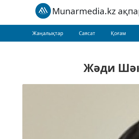
Munarmedia.kz ақп
Жаңалықтар
Саясат
Қоғам
Жәди Шәк