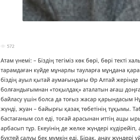
572
Атам үнемі: – Біздің тегіміз көк бөрі, бөрі текті халық болғанымыз себепті көкжал қасқырды қасиетті санаймыз, ол киелі аң, – деп отырушы еді сақалын тарамдаған күйде мұнарлы тауларға мұңдана қарап. Шекара аталатын қызыл сызық Алтай тауын қытай, ресей, моңғол, қазақ сынды төрт елге бөлгенде біздің ауыл қытай аумағындағы Өр Алтай жерінде қалған. Балалығым асқар таулардың бауырында, асау Ертіс жағасында өтті. Үйдің үлкені болғандығымнан «тоқылдақ» аталатын ағаш доңғалақты арбамызға өгіз шегіп, Ертіс тоғайынан отын әкелетін едім. Жалғыз бармай, өгіз ұстап, арқан байласу үшін болса да тоғыз жасар қарындасым Нұрбикені ертіп алатынмын. Қайда барсақ та қалмайтын ақ төс қара итіміз бар, өзі арыстан кеуделі, жүнді, жуан – байырғы қазақ төбетінің тұқымы. Табандары да аюдікіндей жалпақ. Жүгіргенде қарды түтелеп, құмды сойдақтап із қалдырады. Отын ала бастағаным сол еді, тоғай арасынан иттің ащы ырылы естілді. Солай жүгірдім. Орман арасындағы тастақты алаңқайда Ақ төс қара мен көкжал қасқыр арбасып тұр. Екеуінің де желке жүндері күдірейіп, азу тістері ақсиып, бір біріне айбар шегеді. Қасқырдың аты қасқыр, мұндайда итті тарпа бас салып екі бүктей салуы бек мүмкін еді. Бірақ, анау жүндері ұйпалаңқы жүдеу көрінді. Сонда ғана байқадым, алдыңғы аяғын қақпан қапқан екен. Қақпанның шынжыры үзіліп, шапқысы сирағын шайнап қалса да, сүйреткен күйі итті жұлып жейтіндей айбарлы көрінеді. Бірден ұмтылуға жүрексіндім. Мүәбада үлкен сойыл алып тап берсем, ақтөс қара да мойынын бұрап, қос бүйірден шеңбектейтін түрі бар. Атамның: «Біздің тегіміз көк бөрі, бөрі текті халық болғанымыз себепті көкжал қасқырды қасиетті санаймыз, ол киелі аң» дегені есіме орала берді. Жол азығы ретінде алған тоқаш нан бар еді, соны бермек болып ақтөс қараны өзіме шақырдым. Ол мизейтін емес. Екеуі бір-біріне тік келіп қанды көздерін қадасып азуларын арандай ашады. Бірінің көзі тайқып кетсе екіншісі бас салуға дайын. Қарындасыма айқайладым: – Арқан, арқан. Арқан әкелші! – деп. Сырттай қарап тұрған ол арқанды тез әкелді. Әуелі ит деп ойласа керек, менің қасыма келгенде үні дірілдей шықты: – Мынау қасқыр ғой. Қасқыр деген нағыз жыртқыш болады. Арқанды қайтпексің. Мынау итті де, бізді де жеп қояды. Аға, қорқамын, қашайық! – деп жыламсырай жеңімнен тартты. – Қорықпа, мынау жараланған қасқыр. Ақ төс қара аман болса, оны қоймайды. Қорықсаң өгіздің қасына бар. Не өгізге мін, не арбаға отыр, – дедім мен арқаннан шалма жасап жатып. Ауыл арасында тай, тайыншаға лақтырған арқаным қыл мойнынан ілінетін. Шалманы лақтырғаным сол, ит пен қасқыр шумақтала ұшып келе жатқан арқанға жалт қарасты. Арқанның бір шеті қасқырға тисе, тұзақталған шеңбері иттің мойнына ілінді. Қасқыр жалт беріп ары қаша жөнелгенде ақ төс қара мойнындағы арқанға қарамай оны тарпа бас салмаққа тұра ұмтылғанда шалманы кері тарттым. Ауыз салуға сүйемдей ғана қалғанда аласұрған жуан төбет шалқасынан құлады. Қасқыр қақпанды сүйреткен күйі тоғайға сіңіп кетті. Ызалана қарғыған ақтөс бұл «әділетсіздікке» тіпті кектеніп, жанталаса ұмтылып, тік шапшып қасқырдың соңынан ұмтылды. Мен арқан ұшын ағашқа орап оны жібермедім. Арқаннан қылғына тілі салақтаған ақтөс қос бүйірін соғып, тал түбінде солықтап жатыр. Қасқыр әбден ұзап кетті-ау дегенде ғана шалмадан босаттым. Ол маған деген наразылығы мен ашуын қайтарғысы келгендей долылана үріп-үріп алды да манағы қасқырдың ізін иіскелей соңынан кетті. 