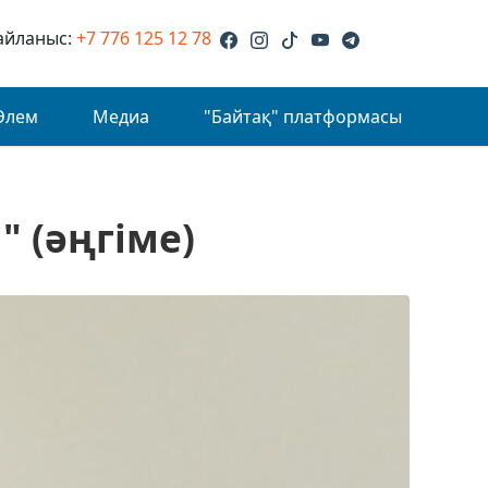
айланыс:
+7 776 125 12 78
Әлем
Медиа
"Байтақ" платформасы
 (әңгіме)