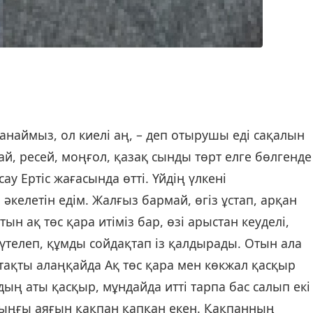
қын талдарды ызалана шайнайды. Қасқырдың енді маған қас қыла алмасын біліп, жақындай-жақындай етім үйренгесін, аяғындағы қақпанды алуға бар күшімді салдым. Қасқыр ырылдай ырсылдап айбарлана бұлқынғанын қояр емес. Жақ кірісі араның дүзіндей қара қақпан қасқырдың алдыңғы оң аяғын үзіп жіберіпті. Сынған сүйектің бір ұшы сыртына шығып тұр. Сүйектің енді бір жағы ұстап тұр ма, әлде терісі ғана ұстап тұр ма, ол жағы белгісіз. Қақпанға шамам келмей Нұрбикені шақырып едім, ол березеп болды. – Бармаймын, бармаймын, өлтіреді, жеп қояды, – деп тағы да жыламсырады. Отын алатын ақ балтаны әкеліп қақпанды бар күшіммен періп-періп жібердім. Қақпанмен бірге манағы ілініп тұрған аяғы да үзіліп түсті. Қасқыр тағы да жанталасты. Мойнындағы арқанды шешуге батылым жетпеді. Қалтамнан бәкімді алып балапан терекке оралып тұрған қасқыр жақ ұшын қиып жібердім. Азуын арандай ашып, көздеріне қан толған көкжал бәрін сезіп жатса керек. Менің шегіне бергенім сол үстіне басылған талдарды шатр-шұтр көтерген күйі жаралы аяғын сылти басып көзден ғайып болды. Ақ төс қара бұл «әділетсіздікке» тағы да төзе алмады, бар кұшімен жұлқынып, тік-тік секіреді. Жауының қашып кеткеніне тіпті де наразы кейіпте, өзелене үреді. Қуарған өңіне аздап қан жүгірген Нұрбике тағы да: – Аға, қасқыр енді келмейтін шығар. Оған неге жаның ашыды. Ол жауыз, жыртқыш қой. Оны өлтіру керек еді. Ақ төсті де обал қылдың, – дейді мені кінәлап. Тоғай арасына жалтақ-жалтақ қарайды. Мен атамның айтқанын қайталап: – Көкжал қасқыр деген көк бөрі, бөрі текті халық болғанымыз себепті көкжал қасқырды қасиетті санаймыз, ол киелі аң. Оған албаты тисуге болмайды, – дедім, бәрін білетін данышпан бейнеде білгірсіп. Отынды қайтадан тиеп, арқан байлап жүре бергеніміз сол еді, жетекке алған ақ төс қара тағы да үрді. Сөйткенше болған жоқ, көлденең көк атты шауып шыға келді. – Ассалаумағалейкум. Анау сәлем алмастан ентіге айқайлады: – Сендерге орманнан отын алуға кім рұқсат берді. Бізге қарасты тоғайдан неге отын алып жүрсіңдер?! Сөйтіп отынға төнген оның көзі отын үстінде жатқан қақпанға түсті. – Ойбай, мына қызықты қара. Құрған қақпаныма қасқыр түскенін біліп ізін шиырлап таппай жүрсем, сендер алған екенсіңдер ғой. Қасқыр қайда? – деп дүрсе қоя берді. Мен ләм-мим демедім. Біздің үндемегенімізге қарап одан бетер ашуға басты: – Әй, шүкімайт, жердің құрты. «Қасқыр қайда?» деп сұрап тұрмын. Түсіріңдер, андағы отынды. Отынның астына қасқырды жасырып алып бара жатқанын қара. Тырнақтай болып алып, мыналардың өн-бойы толған пәле ғой, – ол атынан асығыс түсіп отынды ақтара бастады, кімнің баласысыңдар. Мүмкін қасқырды әкелерің алып кеткен болар. Ол арбаның екі жағынан кезек келіп, иығымен отынды тірей итеріп астында қасқырдың жоқ екенін анық көрді. Басқа лажы болмағасын өгіздің бұйдасына жармасты: – Жүріңдер, мына отынды біздің үйге түсіресіңдер! – деді даусы қарлыға тұлан тұтып. Нұрбике бақырып жылап жіберді. Ақтөс қара анаған ырылдай айбар көрсетті. Менің қорқынышым енді ашуға айналды. – Қасқырыңыздың аяғындағы қақпанын алып босатып жібергенмін, – дедім дауысымды қаттырақ шығарып. – Өтірік айтпа, өтірік айтасың. Қарғаның бойындай түріне қарамай қасқырды қоя бердім деуін. Өзің кіп-кішкентай болып тұрып бетің бүлк етпейді екен. Қалай өтірік айтасың. Андағы кейпіңмен қасқырды босата салдым дегеніңе кім сен