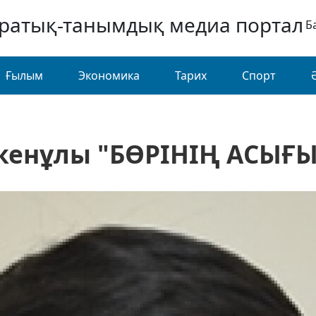
аратық-танымдық медиа портал
Б
Ғылым
Экономика
Тарих
Спорт
енұлы "БӨРІНІҢ АСЫҒЫ"