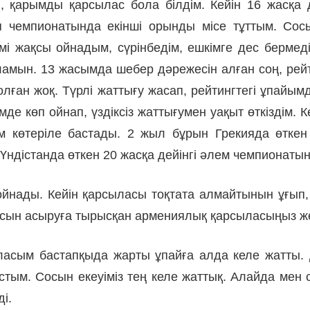
п, қарымды қарсылас бо­ла білдім. Кейін 16 жасқа
 чемпионатында екінші орынды місе тұттым. Сосы
мі жақсы ойнадым, сүрінбедім, ешкімге дес берме
н. 13 жасымда шебер дәре­же­сін алған соң, рейтингт
ған жоқ. Түрлі жаттығу жасап, рейтингтегі ұпайым­д
де көп ойнап, үз­дік­сіз жаттығумен уақыт өткіздім. 
ем көтеріле бастады. 2 жыл бұ­рын Грекияда өтке
нді­станда өткен 20 жасқа дейінгі әлем чемпио­на­т
ойнады. Кейін қарсыласы тоқтата алмайтынын ұғып, ж
йласын асыруға тырысқан армениялық қарсыласыңыз же
ласым бастапқыда жарты ұпайға ал­да келе жатты. Д
ырыстым. Со­сын екеуіміз тең келе жаттық. Алайда м
ді.