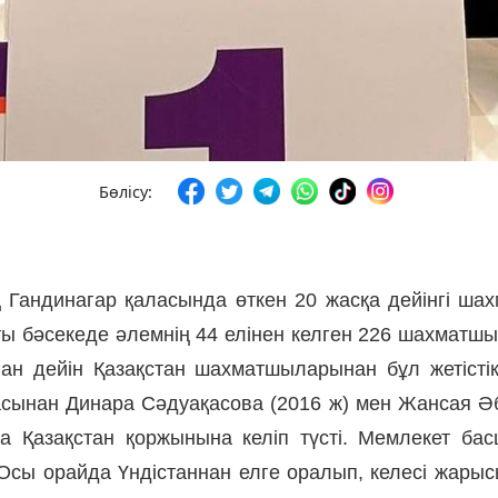
Бөлісу:
 Гандинагар қала­сында өткен 20 жасқа дейінгі 
ақты бәсекеде әлемнің 44 елінен келген 226 шахмат
 бұған дейін Қазақстан шахматшыларынан бұл жетіс
асынан Динара Сәдуақасова (2016 ж) мен Жансая Әбді
а Қазақстан қоржынына келіп түсті. Мемлекет ба
. Осы орайда Үндістаннан елге оралып, келесі жары