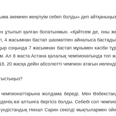
уыма әкемнен жеңілуім себеп болды» деп айтқаныңыз
нен ұтылып қалған болатынмын. «Қайтсем де, оны же
, 4 жа­сымнан бастап шахматпен айналыса бас­тадым. 
ақыр соңында 7 жа­сымнан бастап мұнымен кәсіби тұ
м. Ал 8 жаста Астана қалалық чем­пионатында топ ж
8, 20 жасқа дейін абсолютті чемпион атағын ие­ленд
атыстыңыз?
м чемпионаттарына жолдама береді. Мен Өзбекстан
ің өзі алтынға бергісіз болды. Се­бебі сол чемпиона
, үндіс­тан­дық Нихал Сарин секілді мықтылармен ой