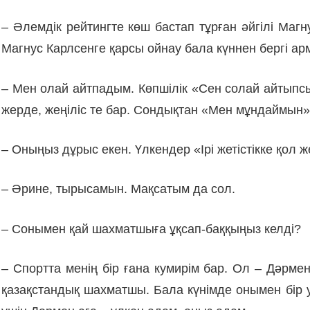
– Әлемдік рейтингте көш бастап тұр­ған әйгілі М
Магнус Карлсенге қарсы ойнау бала күннен бергі ар
– Мен олай айтпадым. Көпшілік «Сен со­лай айтыпсың
жерде, жеңі­ліс те бар. Сондықтан «Мен мұндаймын»
– Оныңыз дұрыс екен. Үлкендер «Ірі же­тістікке қол ж
– Әрине, тырысамын. Мақсатым да сол.
– Сонымен қай шахматшыға ұқсап-бақ­қыңыз келді?
– Спортта менің бір ғана кумирім бар. Ол – Дәрмен
қазақстандық шах­матшы. Бала күнімде онымен бір 