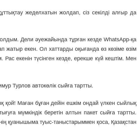
ттық­тау жеделхатын жолдап, сіз секілді алғыр да
олдым. Дели әуе­жайын­да тұрған кезде WhatsApp-қа
рап жатыр екен. Ол хаттарды оқығанда өз көзіме өзім
. Рас екенін түсінген кезде, ерекше күй кештім. Мен
мур Тур­лов автокөлік сыйға тартты.
қ қой! Маған бұған дейін ешкім ондай үлкен сыйлық
тығуға мүмкіндік беретін алтын пакет сыйға тартты.
Менің қуанышыма туыс-таныстарыммен қоса, Қазақстан