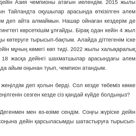
 дейін Азия чемпионы атағын иелендім. 2015 жылы
н Тайландта оқушылар ара­сында өткізілген әлем
дім деп айта алмаймын. Нашар ойнаған кездерім де
егі көрсеткішім ұл­ғай­д­ы. Бірақ одан кейін 4 жыл
ы көтеруге тырысып-бақтым. Алай­да діттегенім іске
Кейін мұ­ның көмегі көп тиді. 2022 жылы халық­аралық
н 18 жасқа дейінгі шах­матшылар арасындағы әлем
ында айым оңынан туып, чемпион атан­дым.
еңілдім деп қолын берді. Сол кезде төбеміз көк­ке
ңілгенін сезген кезде сіз қандай күйде болдыңыз?
егенмен мен өз-өзіме сен­дім. Соңғы жүріске дейін
ен соңына дейін қарсыласымды шатастыруға тырысып-