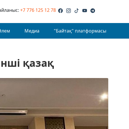
айланыс:
+7 776 125 12 78
Әлем
Медиа
"Байтақ" платформасы
інші қазақ