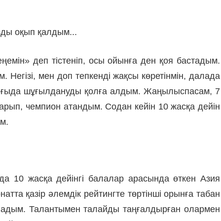
ды оқып қалдым...
ңемін» деп тістеніп, осы ойынға ден қоя бастадым.
Негізі, мен доп тепкенді жақсы көре­тінмін, далада
рғыда шұғыл­дану­ды қолға алдым. Жаңылыспасам, 7
арып, чемпион атандым. Со­дан кейін 10 жасқа дейін
ім.
да 10 жасқа дейінгі балалар арасында өткен Азия
тта қазір әлемдік рей­тинг­те төртінші орынға табан
­надым. Талантымен талайды таңғал­дыр­ған олармен