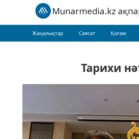
Munarmedia.kz ақп
Жаңалықтар
Саясат
Қоғам
Тарихи нә