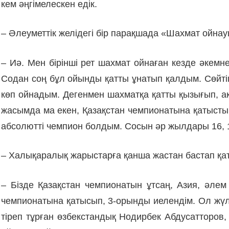
кем әңгімелескен едік.
– Әлеуметтік желідегі бір парақшада «Шахмат ойна
– Иә. Мен бірінші рет шахмат ойнаған кез­де әкем
Содан соң бұл ойын­ды қатты ұнатып қалдым. Сөйтіп
көп ойнадым. Дегенмен шах­матқа қатты қызығып, 
жа­сымда ма екен, Қазақстан чемпионатына қа­тысты
абсолютті чем­пион болдым. Сосын әр жылдары 16, 1
– Халықаралық жарыстарға қанша жас­тан бастап қ
– Бізде Қазақстан чемпионатын ұтсаң, Азия, әле
чемпионатына қатысып, 3-орынды иелендім. Ол жүлден
тіреп тұрған өз­бекстандық Нодирбек Абдусатторов