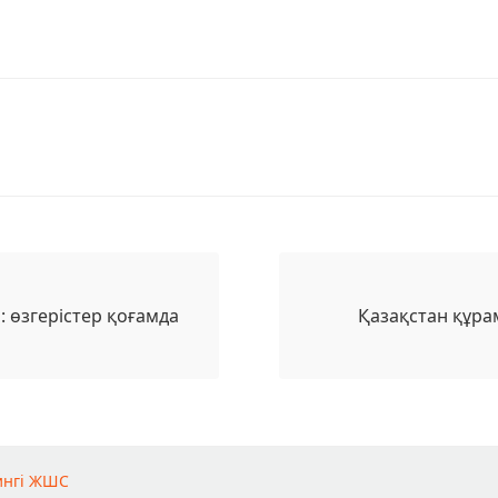
 өзгерістер қоғамда
Қазақстан құра
ингі ЖШС