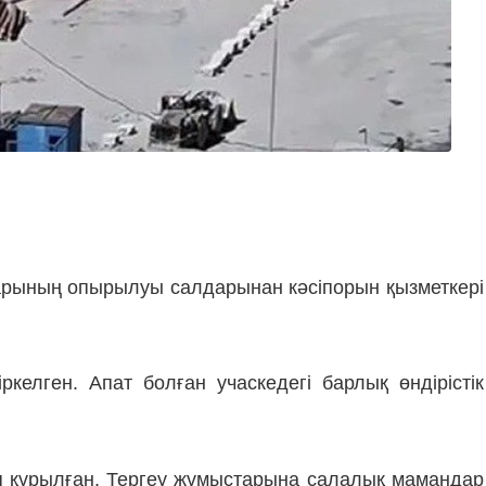
рының опырылуы салдарынан кәсіпорын қызметкері
келген. Апат болған учаскедегі барлық өндірістік
ия құрылған. Тергеу жұмыстарына салалық мамандар