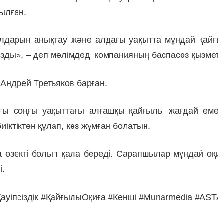
тылған.
алдарын анықтау және алдағы уақытта мұндай қай
ызды», – деп мәлімдеді компанияның баспасөз қызмет
 Андрей Третьяков барған.
ндағы соңғы уақыттағы алғашқы қайғылы жағдай е
иіктіктен құлап, көз жұмған болатын.
нда өзекті болып қала береді. Сарапшылар мұндай о
і.
ауіпсіздік #ҚайғылыОқиға #Кенші #Munarmedia #AS