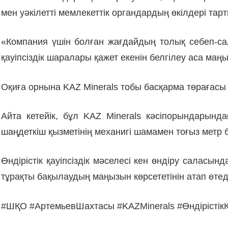
мен уәкілетті мемлекеттік органдардың өкілдері тар
«Компания үшін болған жағдайдың толық себеп-с
қауіпсіздік шаралары қажет екенін белгілеу аса маң
Оқиға орнына KAZ Minerals тобы басқарма төрағасы
Айта кетейік, бұл KAZ Minerals кәсіпорындары
шаңдеткіш қызметінің механигі шамамен тоғыз метр б
Өндірістік қауіпсіздік мәселесі кен өндіру саласы
тұрақты бақылаудың маңызын көрсететінін атап өтед
#ШҚО #АртемьевШахтасы #KAZMinerals #ӨндірістікҚ