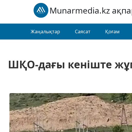
Munarmedia.kz ақп
Жаңалықтар
Саясат
Қоғам
ШҚО-дағы кеніште жұ