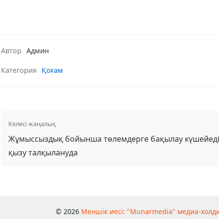
Автор
Админ
Категория
Қоғам
Келесі жаңалық
Жұмыссыздық бойынша төлемдерге бақылау күшейеді:
қызу талқылануда
© 2026
Меншік иесі: "Munarmedia" медиа-холд