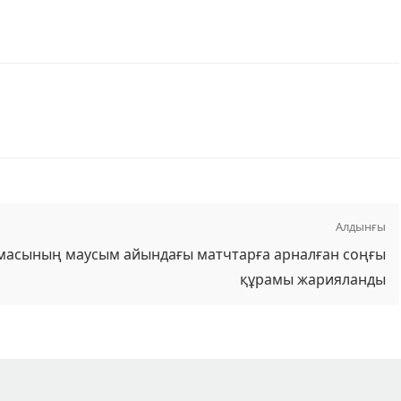
Алдынғы
масының маусым айындағы матчтарға арналған соңғы
құрамы жарияланды