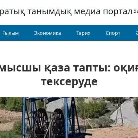
аратық-танымдық медиа портал
Б
Ғылым
Экономика
Тарих
Спорт
мысшы қаза тапты: оқи
тексеруде