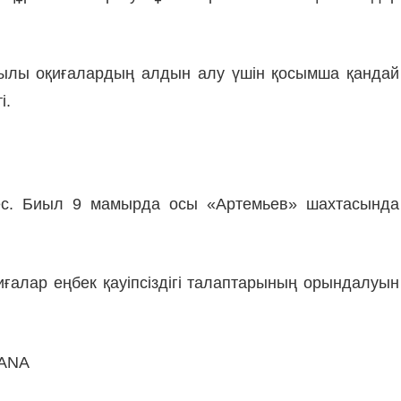
ғылы оқиғалардың алдын алу үшін қосымша қандай
і.
мес. Биыл 9 мамырда осы «Артемьев» шахтасында
қиғалар еңбек қауіпсіздігі талаптарының орындалуын
TANA