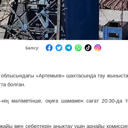
Бөлісу:
 облысындағы «Артемьев» шахтасында тау жыныста
тта болған.
ң мәліметінше, оқиға шамамен сағат 20:30-да тір
-жайы мен себептерін анықтау үшін арнайы комисс