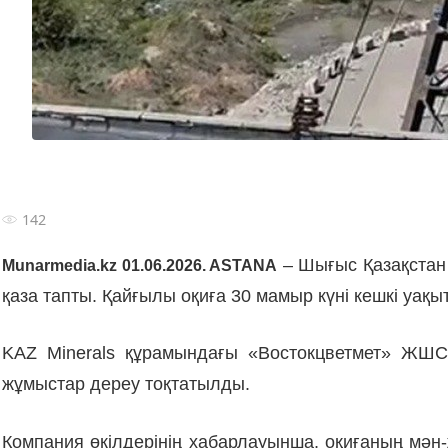
142
– Шығыс Қазақстан
Munarmedia.kz 01.06.2026. ASTANA
қаза тапты. Қайғылы оқиға 30 мамыр күні кешкі уақы
KAZ Minerals құрамындағы «Востокцветмет» ЖШС-ні
жұмыстар дереу тоқтатылды.
Компания өкілдерінің хабарлауынша, оқиғаның мән