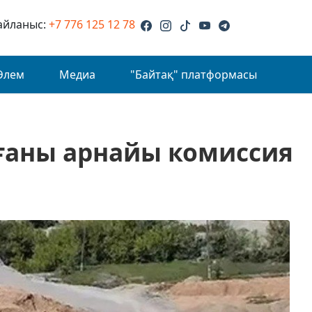
айланыс:
+7 776 125 12 78
Әлем
Медиа
"Байтақ" платформасы
ғаны арнайы комиссия