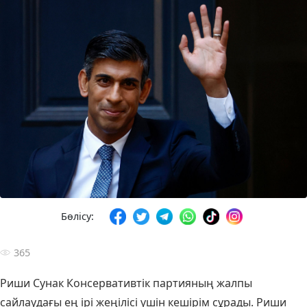
Бөлісу:
365
Риши Сунак Консервативтік партияның жалпы
сайлаудағы ең ірі жеңілісі үшін кешірім сұрады. Риши