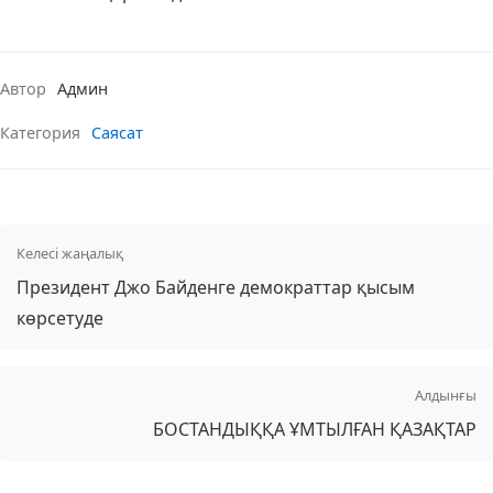
Автор
Админ
Категория
Саясат
Келесі жаңалық
Президент Джо Байденге демократтар қысым
көрсетуде
Алдынғы
БОСТАНДЫҚҚА ҰМТЫЛҒАН ҚАЗАҚТАР