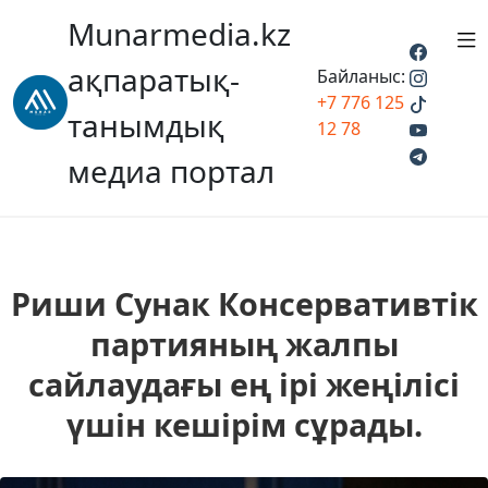
Munarmedia.kz
ақпаратық-
Байланыс:
+7 776 125
танымдық
12 78
медиа портал
Риши Сунак Консервативтік
партияның жалпы
сайлаудағы ең ірі жеңілісі
үшін кешірім сұрады.