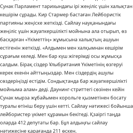
Сунак Парламент тарихындағы ірі жеңіліс үшін халықтан
кешірім сұрады. Кир Стармер бастаған Лейбористік
партияны жеңіске жеткізді. Сайлау науқанындағы
жеңіліс үшін жауапкершілікті мойнына ала отырып, өз
басқарған «Үкіметтің» жұмысына халықтың ашуын
естігенін жеткізді. «Алдымен мен халқымнан кешірім
сұрағым келеді. Мен бар күш жігерімді осы жұмысқа
салдым. Бірақ сіздер Ұлыбритания Үкіметінің өзгеруі
керек екенін айттыңыздар. Мен сіздердің ашулы
сөздеріңізді естідім. Сондықтанда бар жауапкершілікті
мойныма алам» деді. Даунинг-стриттегі сөзінен кейін
Сунак мырза жұбайымен корольге қызметінен босату
туралы өтініш беру үшін кетті. Сайлау нәтижесі бойынша
лейбористер үкімет құрамын бекітеді. Қзаіргі таңда
оларда 412 депутаты бар. Бұл алдыңғы сайлау
нәтижесіне қарағанда 211 өскен.