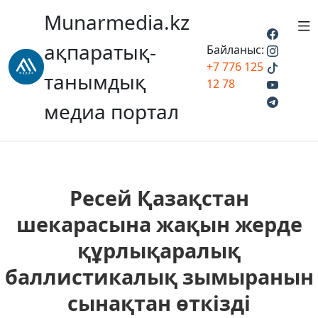
Munarmedia.kz
ақпаратық-
Байланыс:
+7 776 125
танымдық
12 78
медиа портал
Ресей Қазақстан
шекарасына жақын жерде
құрлықаралық
баллистикалық зымыранын
сынақтан өткізді