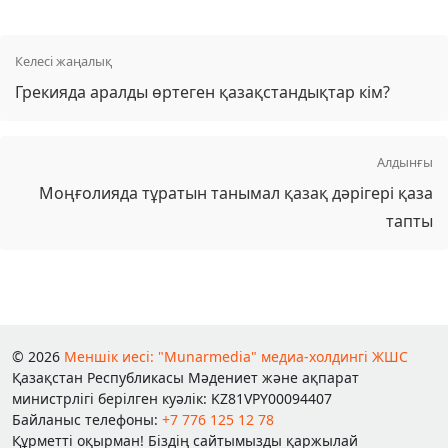
Келесі жаңалық
Грекияда аралды өртеген қазақстандықтар кім?
Алдынғы
Моңғолияда тұратын танымал қазақ дәрігері қаза
тапты
© 2026
Меншік иесі: "Munarmedia" медиа-холдингі ЖШС
Қазақстан Республикасы Мәдениет және ақпарат
министрлігі берілген куәлік: KZ81VPY00094407
Байланыс телефоны:
+7 776 125 12 78
Құрметті оқырман! Біздің сайтымызды қаржылай