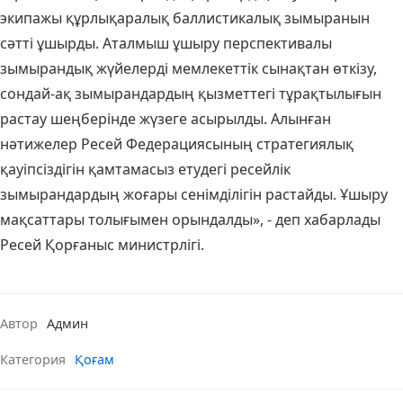
экипажы құрлықаралық баллистикалық зымыранын
сәтті ұшырды. Аталмыш ұшыру перспективалы
зымырандық жүйелерді мемлекеттік сынақтан өткізу,
сондай-ақ зымырандардың қызметтегі тұрақтылығын
растау шеңберінде жүзеге асырылды. Алынған
нәтижелер Ресей Федерациясының стратегиялық
қауіпсіздігін қамтамасыз етудегі ресейлік
зымырандардың жоғары сенімділігін растайды. Ұшыру
мақсаттары толығымен орындалды», - деп хабарлады
Ресей Қорғаныс министрлігі.
Автор
Админ
Категория
Қоғам