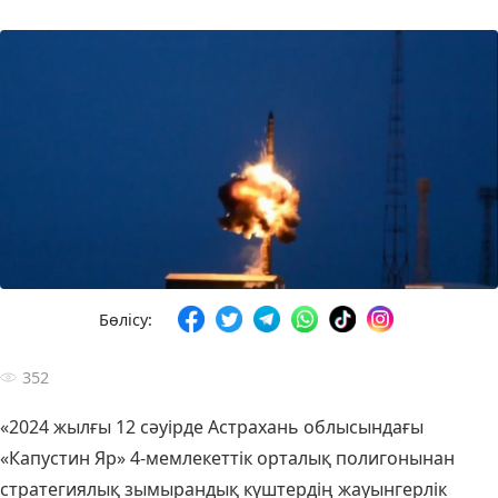
Бөлісу:
352
«2024 жылғы 12 сәуірде Астрахань облысындағы
«Капустин Яр» 4-мемлекеттік орталық полигонынан
стратегиялық зымырандық күштердің жауынгерлік