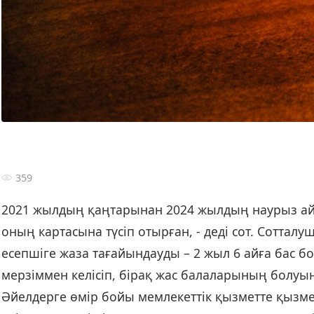
359
2021 жылдың қаңтарынан 2024 жылдың наурыз айын
оның картасына түсіп отырған, - деді сот. Сотталу
есепшіге жаза тағайындауды – 2 жыл 6 айға бас бо
мерзіммен келісіп, бірақ жас балаларының болуы
Әйелдерге өмір бойы мемлекеттік қызметте қызм