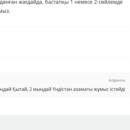
лданған жағдайда, бастапқы 1 немесе 2-сөйлемде
мыз.
Алдынғы
ңдай Қытай, 2 мыңдай Үндістан азаматы жұмыс істейді