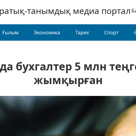
аратық-танымдық медиа портал
Б
Ғылым
Экономика
Тарих
Спорт
да бухгалтер 5 млн тең
жымқырған