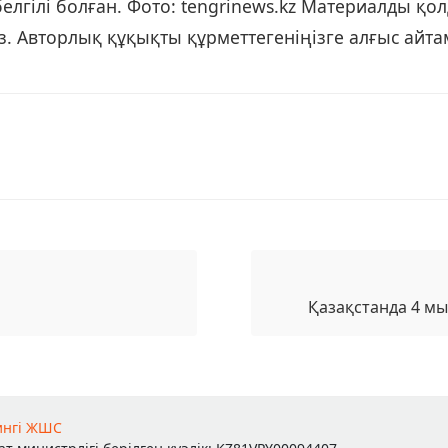
елгілі болған. Фото: tengrinews.kz Материалды қо
ыз. Авторлық құқықты құрметтегеніңізге алғыс айта
Қазақстанда 4 мы
ингі ЖШС