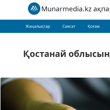
Munarmedia.kz ақп
Жаңалықтар
Саясат
Қоғам
Қостанай облысын