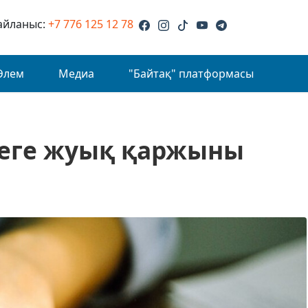
айланыс:
+7 776 125 12 78
Әлем
Медиа
"Байтақ" платформасы
геге жуық қаржыны