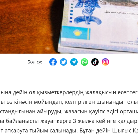
Бөлісу:
а дейін ол қызметкерлердің жалақысын есептеген
шы өз кінәсін мойындап, келтірілген шығынды толық 
стандығынан айыруды, жазасын қауіпсіздігі орташа
на байланысты жауапкерге 3 жылға кейінге қалдыр
ет атқаруға тыйым салынады. Бұған дейін Шығыс Қ