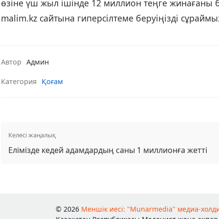
өзіне үш жыл ішінде 12 миллион теңге жинағаны б
malim.kz сайтына гиперсілтеме беруіңізді сұрайм
Автор
Админ
Категория
Қоғам
Келесі жаңалық
Елімізде кедей адамдардың саны 1 миллионға жетті
© 2026
Меншік иесі: "Munarmedia" медиа-холд