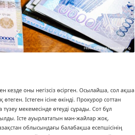
 кезде оны негізсіз өсірген. Осылайша, сол ақша
өтеген. Істеген ісіне өкінді. Прокурор соттан
 түзеу мекемесінде өтеуді сұрады. Сот бұл
ылды. Істе ауырлататын мән-жайлар жоқ.
азақстан облысындағы балабақша есепшісінің