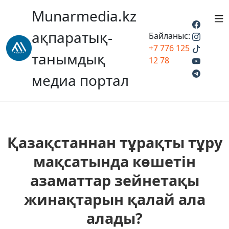
Munarmedia.kz
ақпаратық-
Байланыс:
+7 776 125
танымдық
12 78
медиа портал
Қазақстаннан тұрақты тұру
мақсатында көшетін
азаматтар зейнетақы
жинақтарын қалай ала
алады?