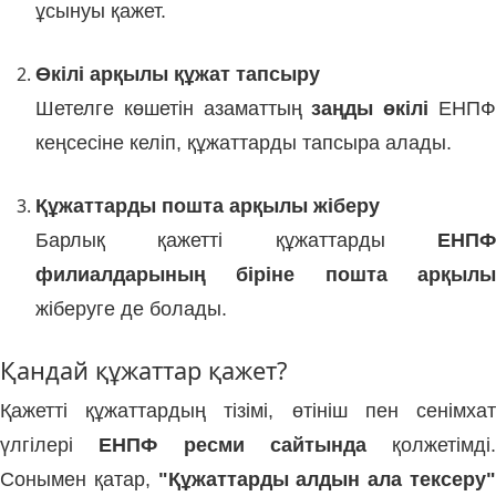
ұсынуы қажет.
Өкілі арқылы құжат тапсыру
Шетелге көшетін азаматтың
заңды өкілі
ЕНП
кеңсесіне келіп, құжаттарды тапсыра алады.
Құжаттарды пошта арқылы жіберу
Барлық қажетті құжаттарды
ЕНПФ
филиалдарының біріне пошта арқылы
жіберуге де болады.
Қандай құжаттар қажет?
Қажетті құжаттардың тізімі, өтініш пен сенімхат
үлгілері
ЕНПФ ресми сайтында
қолжетімді.
Сонымен қатар,
"Құжаттарды алдын ала тексеру