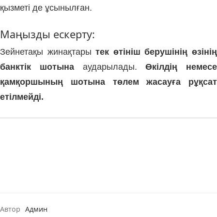
қызметі де ұсынылған.
Маңызды ескерту:
Зейнетақы жинақтары
тек өтініш берушінің өзіні
банктік шотына
аударылады.
Өкілдің немесе
қамқоршының шотына төлем жасауға рұқсат
етілмейді.
Автор
Админ