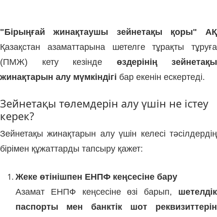
"Бірыңғай жинақтаушы зейнетақы қоры" АҚ
Қазақстан азаматтарына шетелге тұрақты тұруға
(ПМЖ) кету кезінде
өздерінің зейнетақы
жинақтарын алу мүмкіндігі
бар екенін ескертеді.
Зейнетақы төлемдерін алу үшін не істеу
керек?
Зейнетақы жинақтарын алу үшін келесі тәсілдердің
бірімен құжаттарды тапсыру қажет:
Жеке өтінішпен ЕНПФ кеңсесіне бару
Азамат ЕНПФ кеңсесіне өзі барып,
шетелдік
паспорты мен банктік шот реквизиттерін