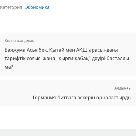
Категория
Экономика
Келесі жаңалық
Баяжума Асылбек. Қытай мен АҚШ арасындағы
тарифтік соғыс: жаңа "қырғи-қабақ" дәуірі басталды
ма?
Алдынғы
Германия Литваға әскерін орналастырды