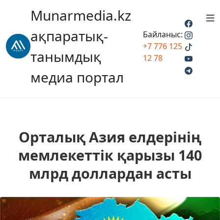
Munarmedia.kz
ақпаратық-
Байланыс:
+7 776 125
танымдық
12 78
медиа портал
Орталық Азия елдерінің
мемлекеттік қарызы 140
млрд доллардан асты