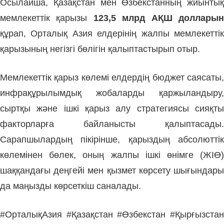
Осылайша, Қазақстан мен Өзбекстанның жиынтық
мемлекеттік қарызы
123,5 млрд АҚШ доллары
құрап, Орталық Азия елдерінің жалпы мемлекеттік
қарызының негізгі бөлігін қалыптастырып отыр.
Мемлекеттік қарыз көлемі елдердің бюджет саясаты,
инфрақұрылымдық жобаларды қаржыландыру,
сыртқы және ішкі қарыз алу стратегиясы сияқты
факторларға байланысты қалыптасады.
Сарапшылардың пікірінше, қарыздың абсолюттік
көлемінен бөлек, оның жалпы ішкі өнімге (ЖІӨ)
шаққандағы деңгейі мен қызмет көрсету шығындары
да маңызды көрсеткіш саналады.
#ОрталықАзия #Қазақстан #Өзбекстан #Қырғызстан