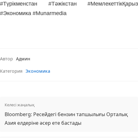
#Түрікменстан #Тәжікстан #МемлекеттікҚарыз
#Экономика #Munarmedia
Автор
Админ
Категория
Экономика
Келесі жаңалық
Bloomberg: Ресейдегі бензин тапшылығы Орталық
Азия елдеріне әсер ете бастады