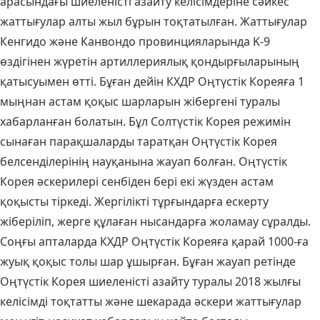
арасындағы шиеленісті азайту келісімдеріне сәйкес
жаттығулар алты жыл бұрын тоқтатылған. Жаттығулар
Кенгидо және Канвондо провинцияларында K-9
өздігінен жүретін артиллериялық қондырғыларының
қатысуымен өтті. Бұған дейін КХДР Оңтүстік Кореяға 1
мыңнан астам қоқыс шарларын жібергені туралы
хабарланған болатын. Бұл Солтүстік Корея режимін
сынаған парақшаларды таратқан Оңтүстік Корея
белсенділерінің науқанына жауап болған. Оңтүстік
Корея әскерилері сенбіден бері екі жүзден астам
қоқысты тіркеді. Жергілікті тұрғындарға ескерту
жіберіліп, жерге құлаған нысандарға жоламау сұралды.
Соңғы апталарда КХДР Оңтүстік Кореяға қарай 1000-ға
жуық қоқыс толы шар ұшырған. Бұған жауап ретінде
Оңтүстік Корея шиеленісті азайту туралы 2018 жылғы
келісімді тоқтатты және шекарада әскери жаттығулар