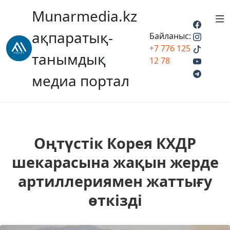
Munarmedia.kz
ақпаратық-
Байланыс:
+7 776 125
танымдық
12 78
медиа портал
Оңтүстік Корея КХДР
шекарасына жақын жерде
артиллериямен жаттығу
өткізді