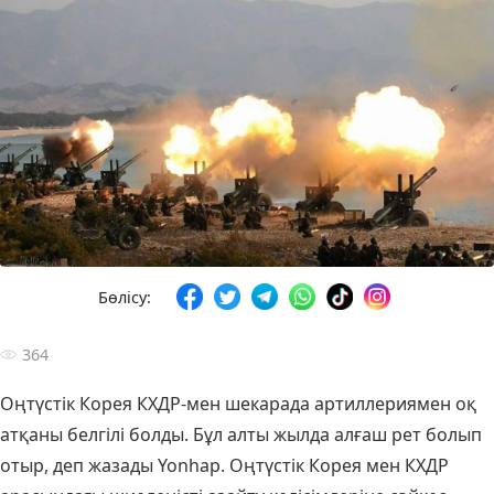
Бөлісу:
364
Оңтүстік Корея КХДР-мен шекарада артиллериямен оқ
атқаны белгілі болды. Бұл алты жылда алғаш рет болып
отыр, деп жазады Yonhap. Оңтүстік Корея мен КХДР