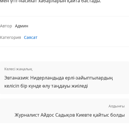
мен үгіт-насихат хабарларын қайта бастады.
Автор
Админ
Категория
Саясат
Келесі жаңалық
Эвтаназия: Нидерландыда ерлі-зайыптылардың
келісіп бір күнде өлу таңдауы жиіледі
Алдынғы
Журналист Айдос Садықов Киевте қайтыс болды