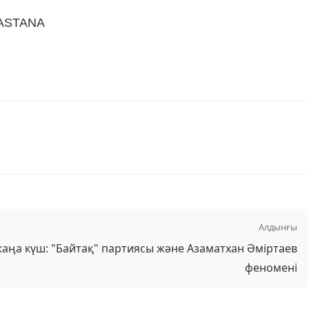
#ASTANA
Алдынғы
 жаңа күш: "Байтақ" партиясы және Азаматхан Әміртаев
феномені