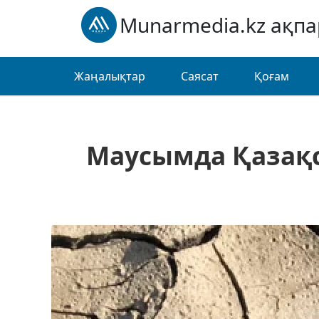
Munarmedia.kz ақп
Жаңалықтар
Саясат
Қоғам
Маусымда Қазақс