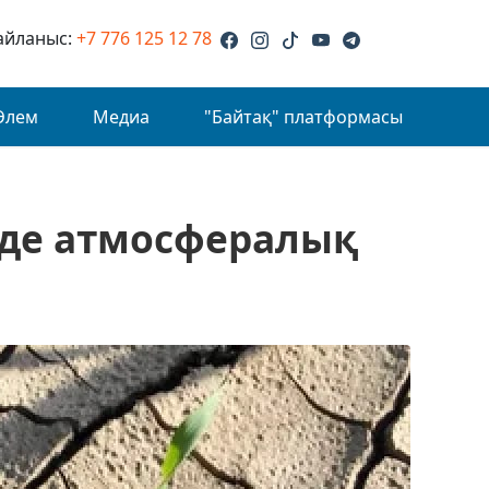
айланыс:
+7 776 125 12 78
Әлем
Медиа
"Байтақ" платформасы
нде атмосфералық