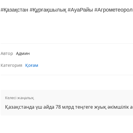
#Қазақстан #Құрғақшылық #АуаРайы #Агрометеоро
Автор
Админ
Категория
Қоғам
Келесі жаңалық
Қазақстанда үш айда 78 млрд теңгеге жуық әкімшілік