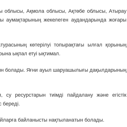
ды облысы, Ақмола облысы, Ақтөбе облысы, Атырау
ы аумақтарының жекелеген аудандарында жоғары
урасының көтерілуі топырақтағы ылғал қорының
рына ықпал етуі ықтимал.
ақын болады. Яғни ауыл шаруашылығы дақылдарының
су ресурстарын тиімді пайдалану және егістік
 береді.
айларға байланысты нақтыланатын болады.