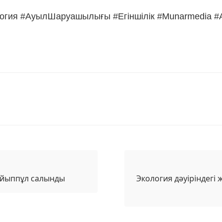
логия #АуылШаруашылығы #Егіншілік #Munarmedia 
 айыппұл салынды
Экология дәуіріндегі