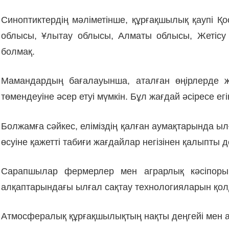
Синоптиктердің мәліметінше, құрғақшылық қаупі 
облысы, Ұлытау облысы, Алматы облысы, Жетіс
болмақ.
Мамандардың бағалауынша, аталған өңірлерде 
төмендеуіне әсер етуі мүмкін. Бұл жағдай әсіресе
Болжамға сәйкес, еліміздің қалған аумақтарында
өсуіне қажетті табиғи жағдайлар негізінен қалыпты 
Сарапшылар фермерлер мен аграрлық кәсіпорын
алқаптарындағы ылғал сақтау технологияларын қол
Атмосфералық құрғақшылықтың нақты деңгейі мен 