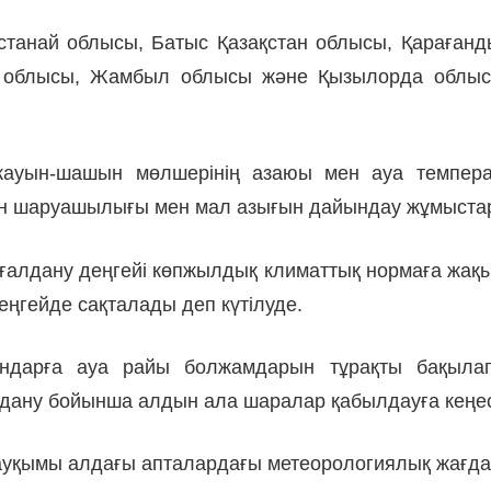
Қостанай облысы, Батыс Қазақстан облысы, Қараған
у облысы, Жамбыл облысы және Қызылорда облыс
жауын-шашын мөлшерінің азаюы мен ауа температ
 егін шаруашылығы мен мал азығын дайындау жұмыста
 ылғалдану деңгейі көпжылдық климаттық нормаға ж
деңгейде сақталады деп күтілуде.
дарға ауа райы болжамдарын тұрақты бақылап, 
дану бойынша алдын ала шаралар қабылдауға кеңес
ауқымы алдағы апталардағы метеорологиялық жағд