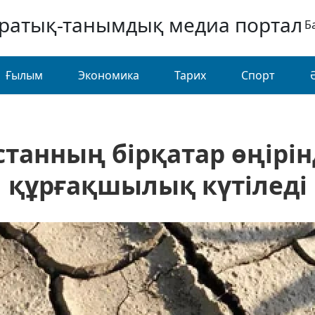
аратық-танымдық медиа портал
Б
Ғылым
Экономика
Тарих
Спорт
танның бірқатар өңірі
құрғақшылық күтіледі