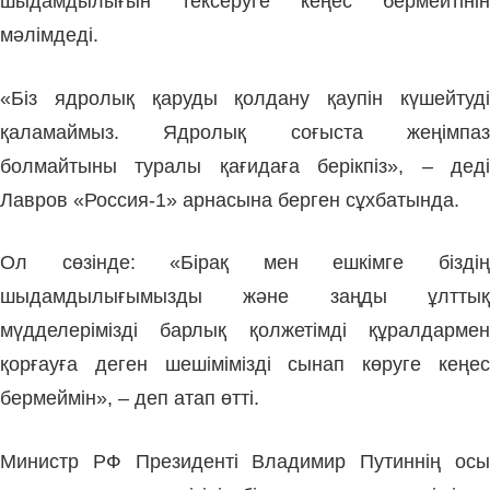
шыдамдылығын тексеруге кеңес бермейтінін
мәлімдеді.
«Біз ядролық қаруды қолдану қаупін күшейтуді
қаламаймыз. Ядролық соғыста жеңімпаз
болмайтыны туралы қағидаға берікпіз», – деді
Лавров «Россия-1» арнасына берген сұхбатында.
Ол сөзінде: «Бірақ мен ешкімге біздің
шыдамдылығымызды және заңды ұлттық
мүдделерімізді барлық қолжетімді құралдармен
қорғауға деген шешімімізді сынап көруге кеңес
бермеймін», – деп атап өтті.
Министр РФ Президенті Владимир Путиннің осы