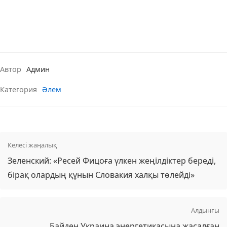
Автор
Админ
Категория
Әлем
Келесі жаңалық
Зеленский: «Ресей Фицоға үлкен жеңілдіктер береді,
бірақ олардың құнын Словакия халқы төлейді»
Алдынғы
Байден Украина энергетикасына жасалған