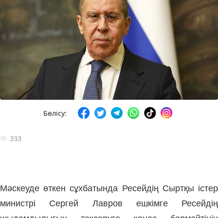
Бөлісу:
333
Мәскеуде өткен сұхбатында Ресейдің Сыртқы істер
министрі Сергей Лавров ешкімге Ресейдің