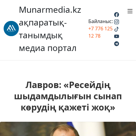
Munarmedia.kz
ақпаратық-
Байланыс:
+7 776 125
танымдық
12 78
медиа портал
Лавров: «Ресейдің
шыдамдылығын сынап
көрудің қажеті жоқ»