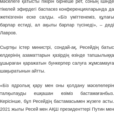
мәселеге қатысты пікірін бірнеше рет, соның ішінде
тікелей эфирдегі баспасөз конференцияларында да
жеткізгенін еске салды. «Біз үміттенеміз, құлағы
барлар естиді, ал ақылы барлар түсінеді», – деді
Лавров.
Сыртқы істер министрі, сондай-ақ, Ресейдің батыс
елдерінің азаматтарын қазірдің өзінде тапшылыққа
ұшыраған қаражатын бункерлер салуға жұмсамауға
шақыратынын айтты.
«Біз ядролық қару мен оны қолдану мәселелерін
талқылауды ешқашан өзіміз бастамағанбыз.
Керісінше, бұл Ресейдің бастамасымен жүзеге асты.
2021 жылы Ресей мен АҚШ президенттері Путин мен