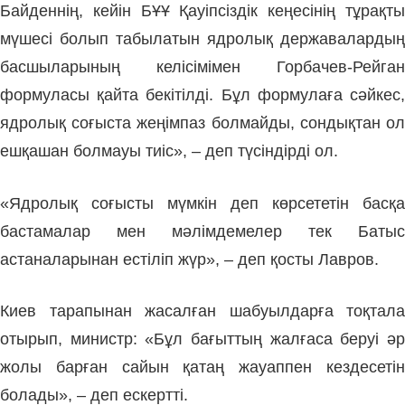
Байденнің, кейін БҰҰ Қауіпсіздік кеңесінің тұрақты
мүшесі болып табылатын ядролық державалардың
басшыларының келісімімен Горбачев-Рейган
формуласы қайта бекітілді. Бұл формулаға сәйкес,
ядролық соғыста жеңімпаз болмайды, сондықтан ол
ешқашан болмауы тиіс», – деп түсіндірді ол.
«Ядролық соғысты мүмкін деп көрсететін басқа
бастамалар мен мәлімдемелер тек Батыс
астаналарынан естіліп жүр», – деп қосты Лавров.
Киев тарапынан жасалған шабуылдарға тоқтала
отырып, министр: «Бұл бағыттың жалғаса беруі әр
жолы барған сайын қатаң жауаппен кездесетін
болады», – деп ескертті.