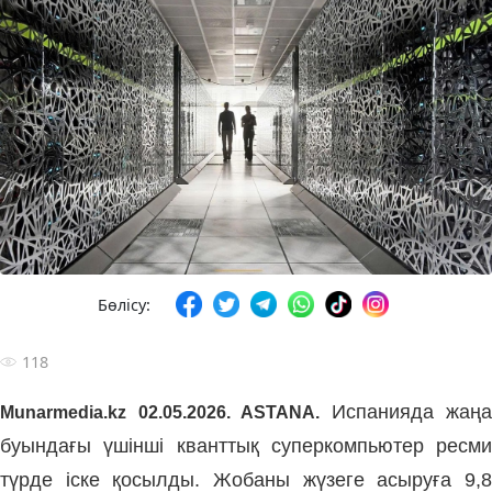
Бөлісу:
118
Испанияда жаңа
Munarmedia.kz
02.05.2026. ASTANA.
буындағы үшінші кванттық суперкомпьютер ресми
түрде іске қосылды. Жобаны жүзеге асыруға 9,8