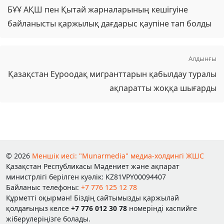
БҰҰ АҚШ пен Қытай жарналарының кешігуіне
байланысты қаржылық дағдарыс қаупіне тап болды
Алдынғы
Қазақстан Еуроодақ мигранттарын қабылдау туралы
ақпаратты жоққа шығарды
© 2026
Меншік иесі: "Munarmedia" медиа-холдингі ЖШС
Қазақстан Республикасы Мәдениет және ақпарат
министрлігі берілген куәлік: KZ81VPY00094407
Байланыс телефоны:
+7 776 125 12 78
Құрметті оқырман! Біздің сайтымызды қаржылай
қолдағыңыз келсе
+7 776 012 30 78
номерінді каспийге
жіберулеріңізге болады.