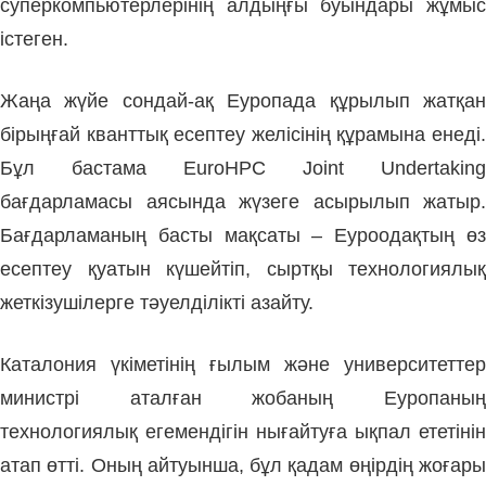
суперкомпьютерлерінің алдыңғы буындары жұмыс
істеген.
Жаңа жүйе сондай-ақ Еуропада құрылып жатқан
бірыңғай кванттық есептеу желісінің құрамына енеді.
Бұл бастама EuroHPC Joint Undertaking
бағдарламасы аясында жүзеге асырылып жатыр.
Бағдарламаның басты мақсаты – Еуроодақтың өз
есептеу қуатын күшейтіп, сыртқы технологиялық
жеткізушілерге тәуелділікті азайту.
Каталония үкіметінің ғылым және университеттер
министрі аталған жобаның Еуропаның
технологиялық егемендігін нығайтуға ықпал ететінін
атап өтті. Оның айтуынша, бұл қадам өңірдің жоғары