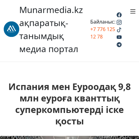
Munarmedia.kz
ақпаратық-
Байланыс:
+7 776 125
танымдық
12 78
медиа портал
Испания мен Еуроодақ 9,8
млн еуроға кванттық
суперкомпьютерді іске
қосты