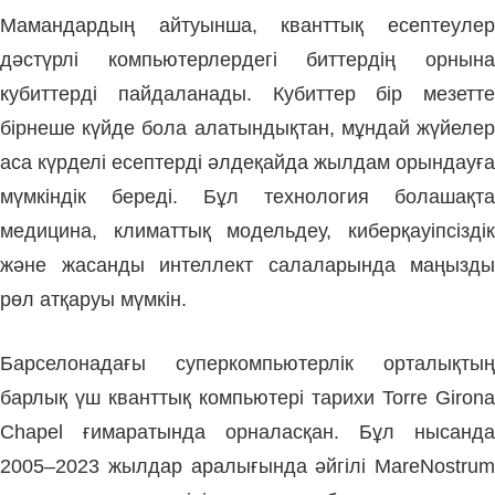
Мамандардың айтуынша, кванттық есептеулер
дәстүрлі компьютерлердегі биттердің орнына
кубиттерді пайдаланады. Кубиттер бір мезетте
бірнеше күйде бола алатындықтан, мұндай жүйелер
аса күрделі есептерді әлдеқайда жылдам орындауға
мүмкіндік береді. Бұл технология болашақта
медицина, климаттық модельдеу, киберқауіпсіздік
және жасанды интеллект салаларында маңызды
рөл атқаруы мүмкін.
Барселонадағы суперкомпьютерлік орталықтың
барлық үш кванттық компьютері тарихи Torre Girona
Chapel ғимаратында орналасқан. Бұл нысанда
2005–2023 жылдар аралығында әйгілі MareNostrum