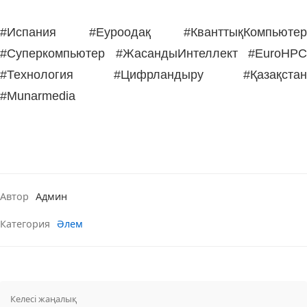
#Испания #Еуроодақ #КванттықКомпьютер
#Суперкомпьютер #ЖасандыИнтеллект #EuroHPC
#Технология #Цифрландыру #Қазақстан
#Munarmedia
Автор
Админ
Категория
Әлем
Келесі жаңалық