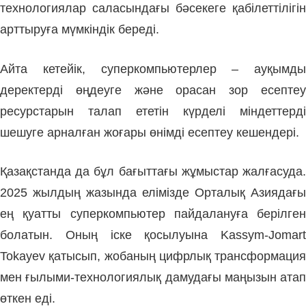
технологиялар саласындағы бәсекеге қабілеттілігін
арттыруға мүмкіндік береді.
Айта кетейік, суперкомпьютерлер – ауқымды
деректерді өңдеуге және орасан зор есептеу
ресурстарын талап ететін күрделі міндеттерді
шешуге арналған жоғары өнімді есептеу кешендері.
Қазақстанда да бұл бағыттағы жұмыстар жалғасуда.
2025 жылдың жазында елімізде Орталық Азиядағы
ең қуатты суперкомпьютер пайдалануға берілген
болатын. Оның іске қосылуына Kassym-Jomart
Tokayev қатысып, жобаның цифрлық трансформация
мен ғылыми-технологиялық дамудағы маңызын атап
өткен еді.