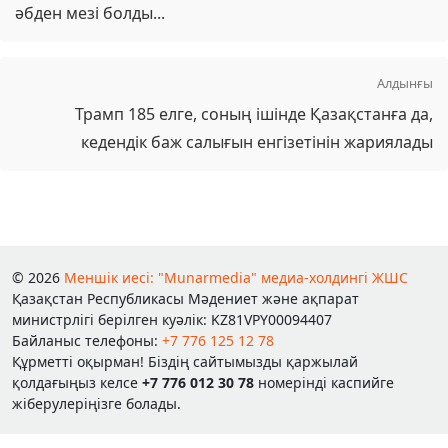
әбден мезі болды...
Алдынғы
Трамп 185 елге, соның ішінде Қазақстанға да,
кедендік баж салығын енгізетінін жариялады
© 2026
Меншік иесі: "Munarmedia" медиа-холдингі ЖШС
Қазақстан Республикасы Мәдениет және ақпарат
министрлігі берілген куәлік: KZ81VPY00094407
Байланыс телефоны:
+7 776 125 12 78
Құрметті оқырман! Біздің сайтымызды қаржылай
қолдағыңыз келсе
+7 776 012 30 78
номерінді каспийге
жіберулеріңізге болады.