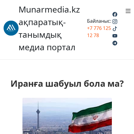
Munarmedia.kz
ақпаратық-
Байланыс:
+7 776 125
танымдық
12 78
медиа портал
Иранға шабуыл бола ма?