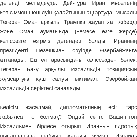
дегенді мәлімдеуде. Дей-тұра Иран мәселенің
келісіммен шешілуін қалайтынын аңғартуда. Мысалы
Тегеран Оман арқылы Трампқа жауап хат жіберді
және Оман аумағында (немесе өзге жерде)
келіссөзге әзірміз дегендей болды. Иранның
президенті Пезешкиан сәуірде Әзербайжанға
аттанады. Екі ел арасындағы келіссөзден бөлек,
Тегеран Баку арқылы Израильдің позициясын
жұмсартуға күш салуы ықтимал. Әзербайжан
Израильдің серіктесі саналады.
Келісім жасалмай, дипломатияның есігі тарс
жабылса не болмақ? Ондай сәтте Вашингтон
Израильмен бірлесе отырып Иранның ядролық
нысандарына шабуыл жасауы мүмкін. Израиль