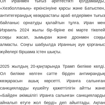
Ол
Иранмен тығыз әріптестікті қолдамайды,
«Хезболланың» еркінсінуіне қарсы және Батыспен,
антитегерандық көзқарастағы араб елдерімен тығыз
байланыс орнатуды қалайтын тұлға. Иран мен
Израиль 2024 жылы бір-біріне екі мәрте тікелей
соққы жасап, зымыран және дронмен соққы
алмасты. Соңғы шабуылда
Иранның әуе қорғаны
жүйелері біршама істен шықты.
2025 жылдың 20-қаңтарында Трамп билікке келді.
Ол билікке келген сәтте бірден антиирандық
көзқарасын ашық көрсетті. Иранға салынған
санкцияларды күшейту қажеттілігін айтты және
«
Байден әкімшілігі Иранға салынған санкцияларды
айналып өтуге жол берді»
деп айыптады. Ақпа