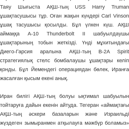
Таяу Шығыста АҚШ-тың USS Harry Truman
ұшақтасушысы тұр. Оған жақын күндері Carl Vinson
ұшақ тасушысы қосылды. Бұл үлкен күш. АҚШ
аймаққа A-10 Thunderbolt II шабуылдаушы
ұшақтарының тобын жеткізді. Үнді мұхитындағы
Диего-Гарсия аралына АҚШ-тың B-2A Spirit
стратегиялық стелс бомбалаушы ұшақтары келіп
қонды. Бұл Йемендегі операциядан бөлек, Иранға
жасалған қысым екені анық.
Иран билігі АҚШ-тың болуы ықтимал шабуылын
тойтаруға дайын екенін айтуда. Тегеран
«аймақтағы
АҚШ-тың әскери базаларын және Израильді
жүздеген зымыранмен атқылауға мәжбүр боламыз»