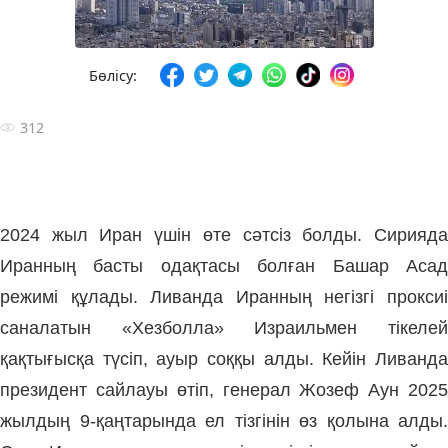
Бөлісу:
312
2024 жыл Иран үшін өте сәтсіз болды. Сирияда
Иранның басты одақтасы болған Башар Асад
режимі құлады. Ливанда Иранның негізгі проксиі
саналатын «Хезболла» Израильмен тікелей
қақтығысқа түсіп,
ауыр соққы алды.
Кейін Ливанд
президент сайлауы өтіп, генерал Жозеф Аун 2025
жылдың 9-қаңтарында ел тізгінін өз қолына алды.