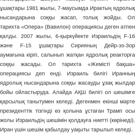
ұшақтары 1981 жылы, 7-маусымда Ирактың ядролық
нысандарына соққы жасап, толық жойды. Ол
тарихта
«Опера» (Вавилон) операциясы
деген атпе
қалды. 2007 жылы, 6-қыркүйекте Израильдің F-16
және F-15 ұшақтары Сирияның Дейр-эз-Зор
аумағына кіріп, салынып жатқан ядролық реакторға
соққы жасады. Ол тарихта
«Жемісті бақша
операциясы
деп енді. Израиль билігі Иранны
ядролық нысандарына соққы жасауды ұзақ жылдар
бойы ойластыруда. Алайда АҚШ билігі ол шешімге
қарсылық танытумен келеді. Дегенмен екінші мәрте
президенттік тізгінді өз қолына ұстаған Трамп осы
жолы Израильдің шешімін қолдауға ниетті (көрінеді).
Иран үшін шешім қабылдау уақыты тарылып келеді.