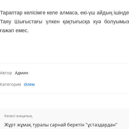
Тараптар келісімге келе алмаса, екі-үш айдың ішінде
Таяу Шығыстағы үлкен қақтығысқа куә болуымыз
ғажап емес.
Автор
Админ
Категория
Әлем
Келесі жаңалық
Жұрт жұмақ туралы сарнай беретін "ұстаздардан"