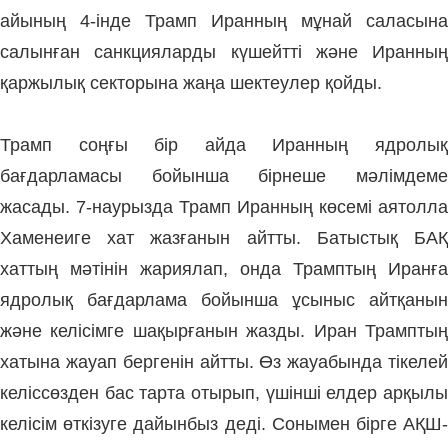
айының 4-інде Трамп Иранның мұнай саласына
салынған санкцияларды күшейтті және Иранның
қаржылық секторына жаңа шектеулер қойды.
Трамп соңғы бір айда Иранның ядролық
бағдарламасы бойынша бірнеше мәлімдеме
жасады. 7-наурызда Трамп Иранның көсемі аятолла
Хаменеиге хат жазғанын айтты. Батыстық БАҚ
хаттың мәтінін жариялап, онда Трамптың
Иранға
ядролық бағдарлама бойынша ұсыныс айтқанын
және келісімге шақырғанын жазды.
Иран Трампты
хатына жауап бергенін айтты. Өз жауабында тікелей
келіссөзден бас тарта отырып,
үшінші елдер арқыл
келісім өткізуге дайынбыз
деді. Сонымен бірге АҚШ