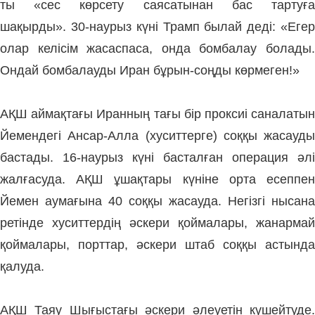
ты
«сес көрсету саясатынан бас тартуғ
шақырды».
30-наурыз күні Трамп былай деді:
«Егер
олар келісім жасаспаса, онда бомбалау болады.
Ондай бомбалауды Иран бұрын-соңды көрмеген!»
АҚШ аймақтағы Иранның тағы бір проксиі саналатын
Йемендегі Ансар-Алла (хуситтерге) соққы жасауды
бастады. 16-наурыз күні басталған операция әлі
жалғасуда.
АҚШ ұшақтары күніне орта есеппе
Йемен аумағына 40 соққы жасауда.
Негізгі нысана
ретінде хуситтердің әскери қоймалары, жанармай
қоймалары, порттар, әскери штаб соққы астында
қалуда.
АҚШ Таяу Шығыстағы әскери әлеуетін күшейтуде.