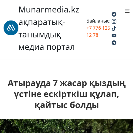
Munarmedia.kz
ақпаратық-
Байланыс:
+7 776 125
танымдық
12 78
медиа портал
Атырауда 7 жасар қыздың
үстіне ескірткіш құлап,
қайтыс болды