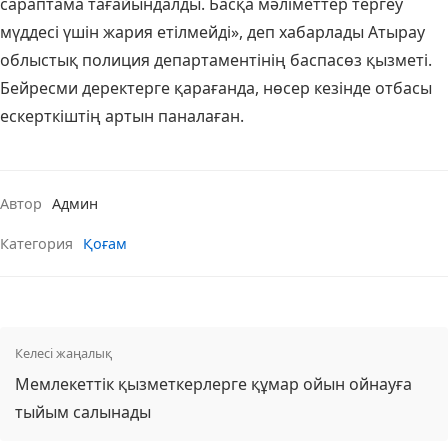
сараптама тағайындалды. Басқа мәліметтер тергеу
мүддесі үшін жария етілмейді», деп хабарлады Атырау
облыстық полиция департаментінің баспасөз қызметі.
Бейресми деректерге қарағанда, нөсер кезінде отбасы
ескерткіштің артын паналаған.
Автор
Админ
Категория
Қоғам
Келесі жаңалық
Мемлекеттік қызметкерлерге құмар ойын ойнауға
тыйым салынады