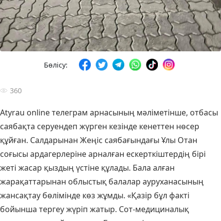
Бөлісу:
360
Atyrau online телеграм арнасының мәліметінше, отбасы
саябақта серуендеп жүрген кезінде кенеттен нөсер
құйған. Салдарынан Жеңіс саябағындағы Ұлы Отан
соғысы ардагерлеріне арналған ескерткіштердің бірі
жеті жасар қыздың үстіне құлады. Бала алған
жарақаттарынан облыстық балалар ауруханасының
жансақтау бөлімінде көз жұмды. «Қазір бұл факті
бойынша тергеу жүріп жатыр. Сот-медициналық