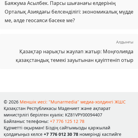
Баяжума Асылбек. Парсы шығанағы елдерінің
Орталық Азиядағы белсенділігі: экономикалық мүдде
ме, әлде геосаяси бәсеке ме?
Алдынғы
Қазақтар нарықты жаулап жатыр: Моңғолияда
қазақстандық темекі зауытынан қауіптеніп отыр
© 2026
Меншік иесі: "Munarmedia" медиа-холдингі ЖШС
Қазақстан Республикасы Мәдениет және ақпарат
министрлігі берілген куәлік: KZ81VPY00094407
Байланыс телефоны:
+7 776 125 12 78
Құрметті оқырман! Біздің сайтымызды қаржылай
қолдағыңыз келсе
+7 776 012 30 78
номерінді каспийге