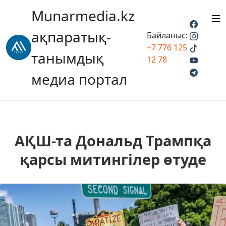
Munarmedia.kz
ақпаратық-
Байланыс:
+7 776 125
танымдық
12 78
медиа портал
АҚШ-та Дональд Трампқа
қарсы митингілер өтуде