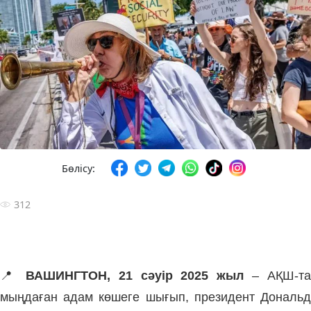
Бөлісу:
312
📍
ВАШИНГТОН, 21 сәуір 2025 жыл
– АҚШ-та
мыңдаған адам көшеге шығып, президент Дональд