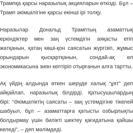
Трампқа қарсы наразылық акцияларын өткізді. Бұл –
Трамп әкімшілігіне қарсы екінші ірі толқу.
Наразылар Дональд Трамптың азаматтық
еркіндіктер мен заң үстемдігін аяқасты етіп
жатқанын, қатаң көші-қон саясатын жүргізіп, жұмыс
орындарын қысқартқанын, сондай-ақ ел
экономикасына зиян келтіріп отырғанын алға тартты.
Ақ үйдің алдында өткен шеруде халық “ұят” деп
айқайлап, наразылық білдірді. Қатысушылардың
бірі: “Әкімшіліктің саясаты – заң үстемдігіне тікелей
шабуыл, бұл – азаматтарға қатысты озбырлықты
болдырмау үшін билікті шектеу қағидатына қайшы
келеді”, – деп мәлімдеді.