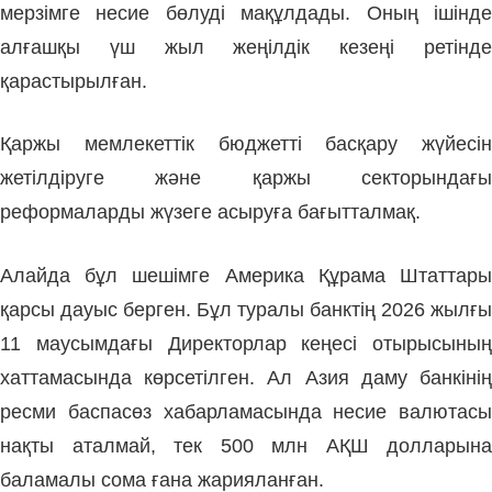
мерзімге несие бөлуді мақұлдады. Оның ішінде
алғашқы үш жыл жеңілдік кезеңі ретінде
қарастырылған.
Қаржы мемлекеттік бюджетті басқару жүйесін
жетілдіруге және қаржы секторындағы
реформаларды жүзеге асыруға бағытталмақ.
Алайда бұл шешімге Америка Құрама Штаттары
қарсы дауыс берген. Бұл туралы банктің 2026 жылғы
11 маусымдағы Директорлар кеңесі отырысының
хаттамасында көрсетілген. Ал Азия даму банкінің
ресми баспасөз хабарламасында несие валютасы
нақты аталмай, тек 500 млн АҚШ долларына
баламалы сома ғана жарияланған.