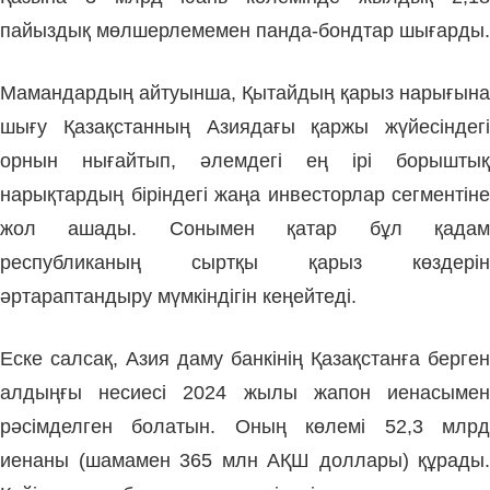
пайыздық мөлшерлемемен панда-бондтар шығарды.
Мамандардың айтуынша, Қытайдың қарыз нарығына
шығу Қазақстанның Азиядағы қаржы жүйесіндегі
орнын нығайтып, әлемдегі ең ірі борыштық
нарықтардың біріндегі жаңа инвесторлар сегментіне
жол ашады. Сонымен қатар бұл қадам
республиканың сыртқы қарыз көздерін
әртараптандыру мүмкіндігін кеңейтеді.
Еске салсақ, Азия даму банкінің Қазақстанға берген
алдыңғы несиесі 2024 жылы жапон иенасымен
рәсімделген болатын. Оның көлемі 52,3 млрд
иенаны (шамамен 365 млн АҚШ доллары) құрады.