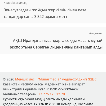
Келесі жаңалық
Венесуэладағы жойқын жер сілкінісінен қаза
тапқандар саны 3 342 адамға жетті
Алдынғы
АҚШ Ирандағы нысандарға соққы жасап, мұнай
экспортына берілген лицензияны қайтарып алды
© 2026
Меншік иесі: "Munarmedia" медиа-холдингі ЖШС
Қазақстан Республикасы Мәдениет және ақпарат
министрлігі берілген куәлік: KZ81VPY00094407
Байланыс телефоны:
+7 776 125 12 78
Құрметті оқырман! Біздің сайтымызды қаржылай
қолдағыңыз келсе
+7 776 012 30 78
номерінді каспийге