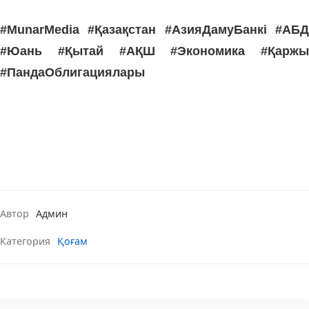
#MunarMedia #Қазақстан #АзияДамуБанкі #АБД
#Юань #Қытай #АҚШ #Экономика #Қаржы
#ПандаОблигациялары
Автор
Админ
Категория
Қоғам