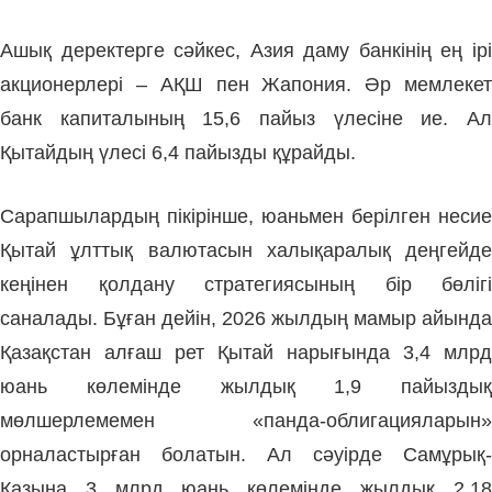
Ашық деректерге сәйкес, Азия даму банкінің ең ірі
акционерлері – АҚШ пен Жапония. Әр мемлекет
банк капиталының 15,6 пайыз үлесіне ие. Ал
Қытайдың үлесі 6,4 пайызды құрайды.
Сарапшылардың пікірінше, юаньмен берілген несие
Қытай ұлттық валютасын халықаралық деңгейде
кеңінен қолдану стратегиясының бір бөлігі
саналады. Бұған дейін, 2026 жылдың мамыр айында
Қазақстан алғаш рет Қытай нарығында 3,4 млрд
юань көлемінде жылдық 1,9 пайыздық
мөлшерлемемен «панда-облигацияларын»
орналастырған болатын. Ал сәуірде Самұрық-
Қазына 3 млрд юань көлемінде жылдық 2,18