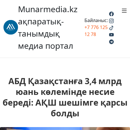
Munarmedia.kz
ақпаратық-
Байланыс:
+7 776 125
танымдық
12 78
медиа портал
АБД Қазақстанға 3,4 млрд
юань көлемінде несие
береді: АҚШ шешімге қарсы
болды