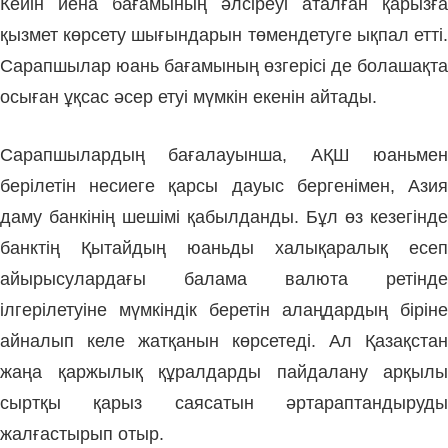
Кейін иена бағамының әлсіреуі аталған қарызға
қызмет көрсету шығындарын төмендетуге ықпал етті.
Сарапшылар юань бағамының өзгерісі де болашақта
осыған ұқсас әсер етуі мүмкін екенін айтады.
Сарапшылардың бағалауынша, АҚШ юаньмен
берілетін несиеге қарсы дауыс бергенімен, Азия
даму банкінің шешімі қабылданды. Бұл өз кезегінде
банктің Қытайдың юаньды халықаралық есеп
айырысулардағы балама валюта ретінде
ілгерілетуіне мүмкіндік беретін алаңдардың біріне
айналып келе жатқанын көрсетеді. Ал Қазақстан
жаңа қаржылық құралдарды пайдалану арқылы
сыртқы қарыз саясатын әртараптандыруды
жалғастырып отыр.