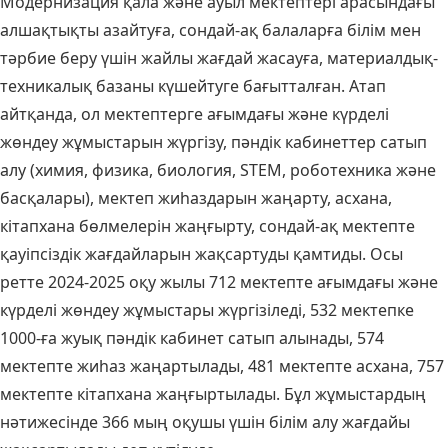
Модернизация қала және ауыл мектептері арасындағы
алшақтықты азайтуға, сондай-ақ балаларға білім мен
тәрбие беру үшін жайлы жағдай жасауға, материалдық-
техникалық базаны күшейтуге бағытталған. Атап
айтқанда, ол мектептерге ағымдағы және күрделі
жөндеу жұмыстарын жүргізу, пәндік кабинеттер сатып
алу (химия, физика, биология, STEM, роботехника және
басқалары), мектеп жиһаздарын жаңарту, асхана,
кітапхана бөлмелерін жаңғырту, сондай-ақ мектепте
қауіпсіздік жағдайларын жақсартуды қамтиды. Осы
ретте 2024-2025 оқу жылы 712 мектепте ағымдағы және
күрделі жөндеу жұмыстары жүргізіледі, 532 мектепке
1000-ға жуық пәндік кабинет сатып алынады, 574
мектепте жиһаз жаңартылады, 481 мектепте асхана, 757
мектепте кітапхана жаңғыртылады. Бұл жұмыстардың
нәтижесінде 366 мың оқушы үшін білім алу жағдайы