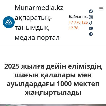
Munarmedia.kz
ақпаратық-
Байланыс:
+7 776 125
танымдық
12 78
медиа портал
2025 жылға дейін еліміздің
шағын қалалары мен
ауылдардағы 1000 мектеп
жаңғыртылады