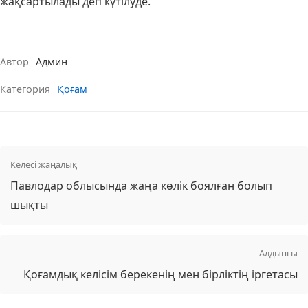
жақсартылады деп күтілуде.
Автор
Админ
Категория
Қоғам
Келесі жаңалық
Павлодар облысында жаңа көлік боялған болып
шықты
Алдынғы
Қоғамдық келісім берекенің мен бірліктің іргетасы